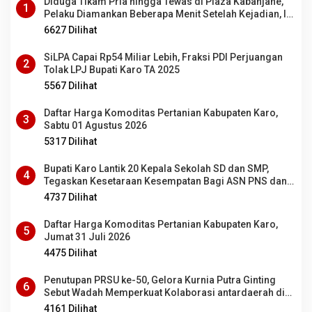
Diduga Tikam Pria hingga Tewas di Plaza Kabanjahe,
1
Pelaku Diamankan Beberapa Menit Setelah Kejadian, Ini
Motifnya
6627 Dilihat
SiLPA Capai Rp54 Miliar Lebih, Fraksi PDI Perjuangan
2
Tolak LPJ Bupati Karo TA 2025
5567 Dilihat
Daftar Harga Komoditas Pertanian Kabupaten Karo,
3
Sabtu 01 Agustus 2026
5317 Dilihat
Bupati Karo Lantik 20 Kepala Sekolah SD dan SMP,
4
Tegaskan Kesetaraan Kesempatan Bagi ASN PNS dan
PPPK
4737 Dilihat
Daftar Harga Komoditas Pertanian Kabupaten Karo,
5
Jumat 31 Juli 2026
4475 Dilihat
Penutupan PRSU ke-50, Gelora Kurnia Putra Ginting
6
Sebut Wadah Memperkuat Kolaborasi antardaerah di
Sumut
4161 Dilihat