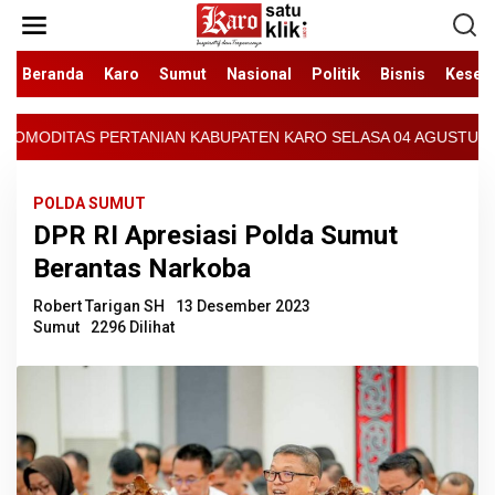
Lewati
ke
konten
Beranda
Karo
Sumut
Nasional
Politik
Bisnis
Keseh
PATEN KARO SELASA 04 AGUSTUS 2026 - ARCIS BERASTAGI : 30000-
POLDA SUMUT
DPR RI Apresiasi Polda Sumut
Berantas Narkoba
Robert Tarigan SH
13 Desember 2023
Sumut
2296 Dilihat