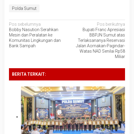
Polda Sumut
Navigasi
Pos sebelumnya
Pos berikutnya
Bobby Nasution Serahkan
Bupati Franc Apresiasi
pos
Mesin dan Peralatan ke
BBPJN Sumut atas
Komunitas Lingkungan dan
Terlaksananya Reservasi
Bank Sampah
Jalan Aornakan-Pagindar-
Watas NAD Senilai Rp58
Miliar
BERITA TERKAIT: