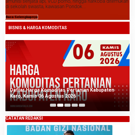
amunisi senjata api, VCD porno, hingga narkoba ditemukan
di sekolah swasta, kawasan Pondok...
Baca Selengkapnya
BISNIS & HARGA KOMODITAS
Daftar Harga Komoditas Pertanian Kabupaten
Karo, Kamis 06 Agustus 2026
CATATAN REDAKSI