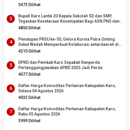
5473 Dilihat
Bupati Karo Lantik 20 Kepala Sekolah SD dan SMP,
3
Tegaskan Kesetaraan Kesempatan Bagi ASN PNS dan
PPPK
4850 Dilihat
Penutupan PRSU ke-50, Gelora Kurnia Putra Ginting
4
Sebut Wadah Memperkuat Kolaborasi antardaerah di
Sumut
4210 Dilihat
DPRD dan Pemkab Karo Sepakati Ranperda
5
Pertanggungjawaban APBD 2025 Jadi Perda
4077 Dilihat
Daftar Harga Komoditas Pertanian Kabupaten Karo,
6
Selasa 04 Agustus 2026
4033 Dilihat
Daftar Harga Komoditas Pertanian Kabupaten Karo,
7
Rabu 05 Agustus 2026
3999 Dilihat