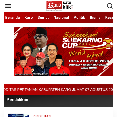
Lewati
ke
konten
Beranda
Karo
Sumut
Nasional
Politik
Bisnis
Keseh
KABUPATEN KARO JUMAT 07 AGUSTUS 2026 - ARCIS BERASTAGI : 3000
Pendidikan
PENDIDIKAN