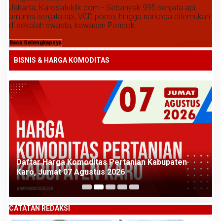
Jakarta, Karosatuklik.com - Sebanyak 995 senjata api,
amunisi senjata api, VCD porno, hingga narkoba ditemukan
di sekolah swasta, kawasan Pondok...
Baca Selengkapnya
BISNIS & HARGA KOMODITAS
Daftar Harga Komoditas Pertanian Kabupaten
Karo, Jumat 07 Agustus 2026
CATATAN REDAKSI