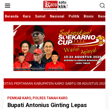
Lewati
ke
konten
Beranda
Karo
Sumut
Nasional
Politik
Bisnis
Keseh
EN KARO SABTU 08 AGUSTUS 2026 - ARCIS BERASTAGI : 32000-3700
PEMKAB KARO
,
POLRES TANAH KARO
Bupati Antonius Ginting Lepas