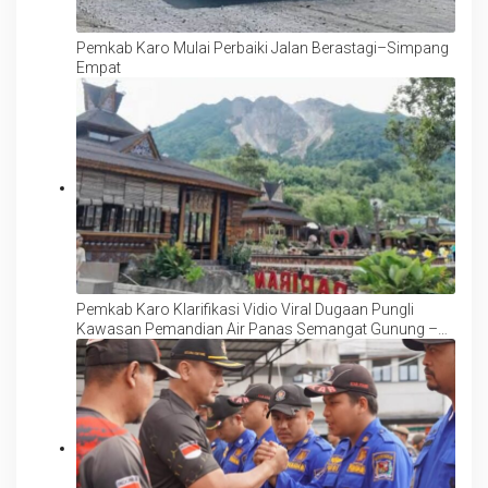
Pemkab Karo Mulai Perbaiki Jalan Berastagi–Simpang
Empat
Pemkab Karo Klarifikasi Vidio Viral Dugaan Pungli
Kawasan Pemandian Air Panas Semangat Gunung –
Doulu