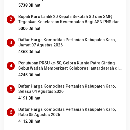
5738 Dilihat
Bupati Karo Lantik 20 Kepala Sekolah SD dan SMP,
2
Tegaskan Kesetaraan Kesempatan Bagi ASN PNS dan
PPPK
5006 Dilihat
Daftar Harga Komoditas Pertanian Kabupaten Karo,
3
Jumat 07 Agustus 2026
4368 Dilihat
Penutupan PRSU ke-50, Gelora Kurnia Putra Ginting
4
Sebut Wadah Memperkuat Kolaborasi antardaerah di
Sumut
4245 Dilihat
Daftar Harga Komoditas Pertanian Kabupaten Karo,
5
Selasa 04 Agustus 2026
4191 Dilihat
Daftar Harga Komoditas Pertanian Kabupaten Karo,
6
Rabu 05 Agustus 2026
4112 Dilihat