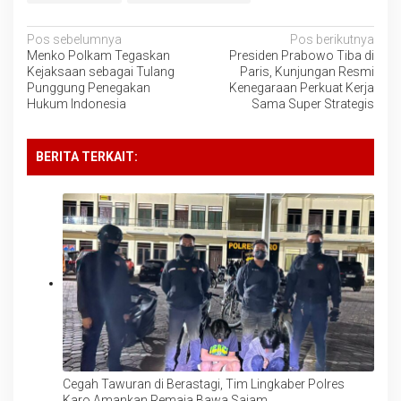
Navigasi
Pos sebelumnya
Pos berikutnya
Menko Polkam Tegaskan
Presiden Prabowo Tiba di
pos
Kejaksaan sebagai Tulang
Paris, Kunjungan Resmi
Punggung Penegakan
Kenegaraan Perkuat Kerja
Hukum Indonesia
Sama Super Strategis
BERITA TERKAIT:
Cegah Tawuran di Berastagi, Tim Lingkaber Polres
Karo Amankan Remaja Bawa Sajam