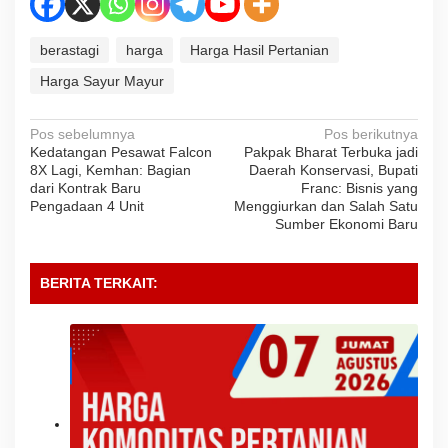
berastagi
harga
Harga Hasil Pertanian
Harga Sayur Mayur
Navigasi
Pos sebelumnya
Pos berikutnya
Kedatangan Pesawat Falcon
Pakpak Bharat Terbuka jadi
pos
8X Lagi, Kemhan: Bagian
Daerah Konservasi, Bupati
dari Kontrak Baru
Franc: Bisnis yang
Pengadaan 4 Unit
Menggiurkan dan Salah Satu
Sumber Ekonomi Baru
BERITA TERKAIT: