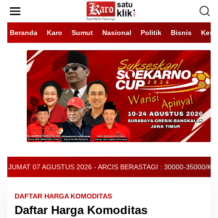
Lewati
ke
konten
Beranda
Karo
Sumut
Nasional
Politik
Bisnis
Kese
 ARCIS BERASTAGI : 30000-35000/KG - BROKOLI : 4000-5000/KG -
DAFTAR HARGA KOMODITAS
Daftar Harga Komoditas