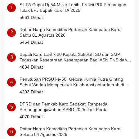
SiLPA Capai Rp54 Miliar Lebih, Fraksi PDI Perjuangan
1
Tolak LPJ Bupati Karo TA 2025
5661 Dilihat
Daftar Harga Komoditas Pertanian Kabupaten Karo,
2
Sabtu 01 Agustus 2026
5454 Dilihat
Bupati Karo Lantik 20 Kepala Sekolah SD dan SMP,
3
Tegaskan Kesetaraan Kesempatan Bagi ASN PNS dan
PPPK
4834 Dilihat
Penutupan PRSU ke-50, Gelora Kurnia Putra Ginting
4
Sebut Wadah Memperkuat Kolaborasi antardaerah di
Sumut
4203 Dilihat
DPRD dan Pemkab Karo Sepakati Ranperda
5
Pertanggungjawaban APBD 2025 Jadi Perda
4070 Dilihat
Daftar Harga Komoditas Pertanian Kabupaten Karo,
6
Selasa 04 Agustus 2026