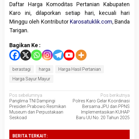
Daftar Harga Komoditas Pertanian Kabupaten
Karo ini, dilaporkan setiap hari, kecuali hari
Minggu oleh Kontributor
Karosatuklik.com
, Banda
Tarigan.
Bagikan Ke :
berastagi
harga
Harga Hasil Pertanian
Harga Sayur Mayur
Navigasi
Pos sebelumnya
Pos berikutnya
Panglima TNI Dampingi
Polres Karo Gelar Koordinasi
pos
Presiden Prabowo Resmikan
Bersama JPU dan PPNS
Museum dan Perpustakaan
Implementasikan KUHAP
Seskoad
Baru UU No. 20 Tahun 2025
BERITA TERKAIT: