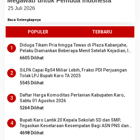
Megawati untuk Pemuda Indonesia
25 Juli 2026
Baca Selengkapnya
POPULER
TERBARU
Diduga Tikam Pria hingga Tewas di Plaza Kabanjahe,
1
Pelaku Diamankan Beberapa Menit Setelah Kejadian, Ini
Motifnya
6605 Dilihat
SiLPA Capai Rp54 Miliar Lebih, Fraksi PDI Perjuangan
2
Tolak LPJ Bupati Karo TA 2025
5545 Dilihat
Daftar Harga Komoditas Pertanian Kabupaten Karo,
3
Sabtu 01 Agustus 2026
5264 Dilihat
Bupati Karo Lantik 20 Kepala Sekolah SD dan SMP,
4
Tegaskan Kesetaraan Kesempatan Bagi ASN PNS dan
PPPK
4698 Dilihat