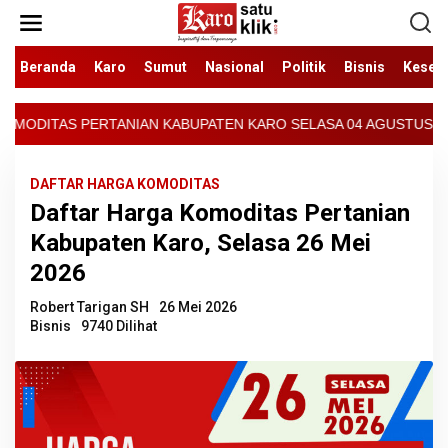
Lewati
ke
konten
Beranda
Karo
Sumut
Nasional
Politik
Bisnis
Keseh
ABUPATEN KARO SELASA 04 AGUSTUS 2026 - ARCIS BERASTAGI : 300
DAFTAR HARGA KOMODITAS
Daftar Harga Komoditas Pertanian
Kabupaten Karo, Selasa 26 Mei
2026
Robert Tarigan SH
26 Mei 2026
Bisnis
9740 Dilihat