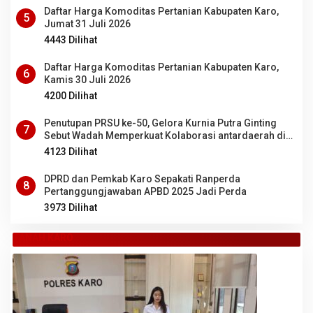
Daftar Harga Komoditas Pertanian Kabupaten Karo,
5
Jumat 31 Juli 2026
4443 Dilihat
Daftar Harga Komoditas Pertanian Kabupaten Karo,
6
Kamis 30 Juli 2026
4200 Dilihat
Penutupan PRSU ke-50, Gelora Kurnia Putra Ginting
7
Sebut Wadah Memperkuat Kolaborasi antardaerah di
Sumut
4123 Dilihat
DPRD dan Pemkab Karo Sepakati Ranperda
8
Pertanggungjawaban APBD 2025 Jadi Perda
3973 Dilihat
TANAH KARO