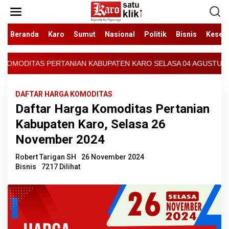
Lewati
ke
konten
Beranda
Karo
Sumut
Nasional
Politik
Bisnis
Keseh
KABUPATEN KARO SELASA 04 AGUSTUS 2026 - ARCIS BERASTAGI : 30
DAFTAR HARGA KOMODITAS
Daftar Harga Komoditas Pertanian
Kabupaten Karo, Selasa 26
November 2024
Robert Tarigan SH
26 November 2024
Bisnis
7217 Dilihat