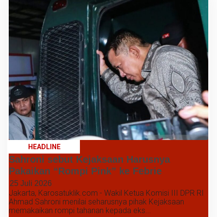
HEADLINE
Sahroni sebut Kejaksaan Harusnya
Pakaikan “Rompi Pink” ke Febrie
25 Juli 2026
Jakarta, Karosatuklik.com - Wakil Ketua Komisi III DPR RI
Ahmad Sahroni menilai seharusnya pihak Kejaksaan
memakaikan rompi tahanan kepada eks...