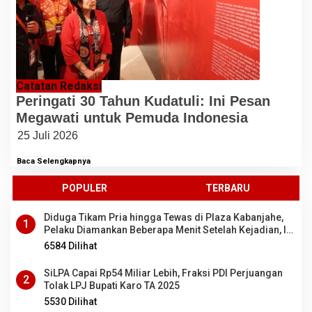
Catatan Redaksi
Peringati 30 Tahun Kudatuli: Ini Pesan
Megawati untuk Pemuda Indonesia
25 Juli 2026
Baca Selengkapnya
POPULER
TERBARU
Diduga Tikam Pria hingga Tewas di Plaza Kabanjahe,
1
Pelaku Diamankan Beberapa Menit Setelah Kejadian, Ini
Motifnya
6584 Dilihat
SiLPA Capai Rp54 Miliar Lebih, Fraksi PDI Perjuangan
2
Tolak LPJ Bupati Karo TA 2025
5530 Dilihat