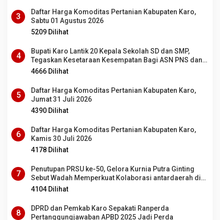
Daftar Harga Komoditas Pertanian Kabupaten Karo,
3
Sabtu 01 Agustus 2026
5209 Dilihat
Bupati Karo Lantik 20 Kepala Sekolah SD dan SMP,
4
Tegaskan Kesetaraan Kesempatan Bagi ASN PNS dan
PPPK
4666 Dilihat
Daftar Harga Komoditas Pertanian Kabupaten Karo,
5
Jumat 31 Juli 2026
4390 Dilihat
Daftar Harga Komoditas Pertanian Kabupaten Karo,
6
Kamis 30 Juli 2026
4178 Dilihat
Penutupan PRSU ke-50, Gelora Kurnia Putra Ginting
7
Sebut Wadah Memperkuat Kolaborasi antardaerah di
Sumut
4104 Dilihat
DPRD dan Pemkab Karo Sepakati Ranperda
8
Pertanggungjawaban APBD 2025 Jadi Perda