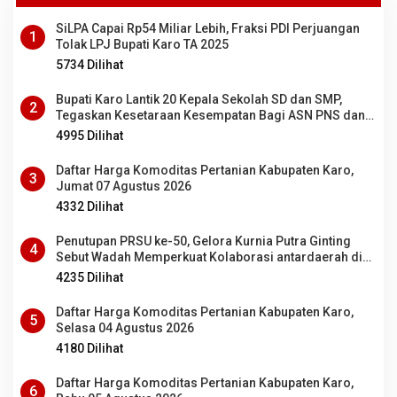
SiLPA Capai Rp54 Miliar Lebih, Fraksi PDI Perjuangan
1
Tolak LPJ Bupati Karo TA 2025
5734 Dilihat
Bupati Karo Lantik 20 Kepala Sekolah SD dan SMP,
2
Tegaskan Kesetaraan Kesempatan Bagi ASN PNS dan
PPPK
4995 Dilihat
Daftar Harga Komoditas Pertanian Kabupaten Karo,
3
Jumat 07 Agustus 2026
4332 Dilihat
Penutupan PRSU ke-50, Gelora Kurnia Putra Ginting
4
Sebut Wadah Memperkuat Kolaborasi antardaerah di
Sumut
4235 Dilihat
Daftar Harga Komoditas Pertanian Kabupaten Karo,
5
Selasa 04 Agustus 2026
4180 Dilihat
Daftar Harga Komoditas Pertanian Kabupaten Karo,
6