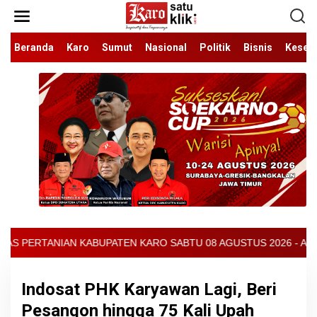
Lewati
ke
konten
Beranda
Karo
Sumut
Nasional
Politik
Bisnis
Keseh
TEN KARO SABTU 08 AGUSTUS 2026 - ARCIS BERASTAGI : 32000-370
Indosat PHK Karyawan Lagi, Beri
Pesangon hingga 75 Kali Upah