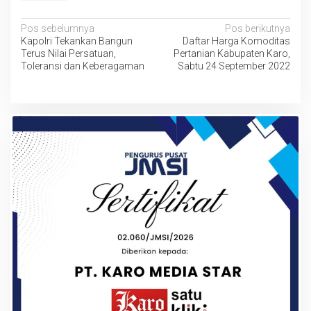
Navigasi
Pos sebelumnya
Pos berikutnya
Kapolri Tekankan Bangun
Daftar Harga Komoditas
pos
Terus Nilai Persatuan,
Pertanian Kabupaten Karo,
Toleransi dan Keberagaman
Sabtu 24 September 2022