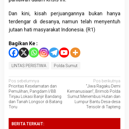
Dan kini, kisah perjuangannya bukan hanya
terdengar di desanya, namun telah menyentuh
jutaan hati masyarakat Indonesia. (R1)
Bagikan Ke :
LINTAS PERISTIWA
Polda Sumut
Navigasi
Pos sebelumnya
Pos berikutnya
Prioritas Keselamatan dan
“Jiwa Ragaku Demi
pos
Pemulihan, Pangdam I/BB
Kemanusiaan”, Brimob Polda
Tinjau Lokasi Banjir Bandang
Sumut Menembus Hutan dan
dan Tanah Longsor di Batang
Lumpur Bantu Desa-desa
Toru
Terisolir di Tapteng
BERITA TERKAIT: