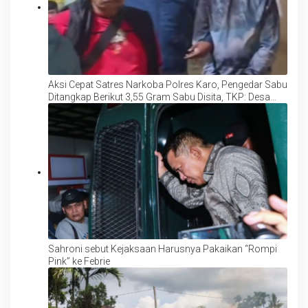
Aksi Cepat Satres Narkoba Polres Karo, Pengedar Sabu
Ditangkap Berikut 3,55 Gram Sabu Disita, TKP: Desa
Batukarang
Sahroni sebut Kejaksaan Harusnya Pakaikan “Rompi
Pink” ke Febrie