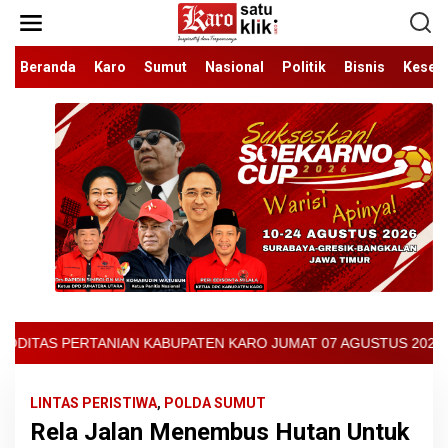
Lewati
ke
konten
Beranda
Karo
Sumut
Nasional
Politik
Bisnis
Keseh
TEN KARO JUMAT 07 AGUSTUS 2026 - ARCIS BERASTAGI : 30000-350
LINTAS PERISTIWA
,
POLDA SUMUT
Rela Jalan Menembus Hutan Untuk