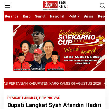
Lewati
ke
konten
Beranda
Karo
Sumut
Nasional
Politik
Bisnis
Keseh
ARO KAMIS 06 AGUSTUS 2026 - ARCIS BERASTAGI : 30000-35000/KG
PEMKAB LANGKAT
,
PEMPROVSU
Bupati Langkat Syah Afandin Hadiri