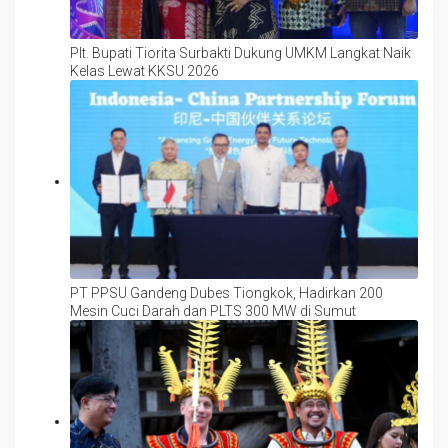
Plt. Bupati Tiorita Surbakti Dukung UMKM Langkat Naik
Kelas Lewat KKSU 2026
PT PPSU Gandeng Dubes Tiongkok, Hadirkan 200
Mesin Cuci Darah dan PLTS 300 MW di Sumut