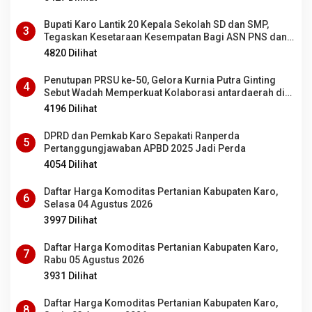
Bupati Karo Lantik 20 Kepala Sekolah SD dan SMP,
3
Tegaskan Kesetaraan Kesempatan Bagi ASN PNS dan
PPPK
4820 Dilihat
Penutupan PRSU ke-50, Gelora Kurnia Putra Ginting
4
Sebut Wadah Memperkuat Kolaborasi antardaerah di
Sumut
4196 Dilihat
DPRD dan Pemkab Karo Sepakati Ranperda
5
Pertanggungjawaban APBD 2025 Jadi Perda
4054 Dilihat
Daftar Harga Komoditas Pertanian Kabupaten Karo,
6
Selasa 04 Agustus 2026
3997 Dilihat
Daftar Harga Komoditas Pertanian Kabupaten Karo,
7
Rabu 05 Agustus 2026
3931 Dilihat
Daftar Harga Komoditas Pertanian Kabupaten Karo,
8