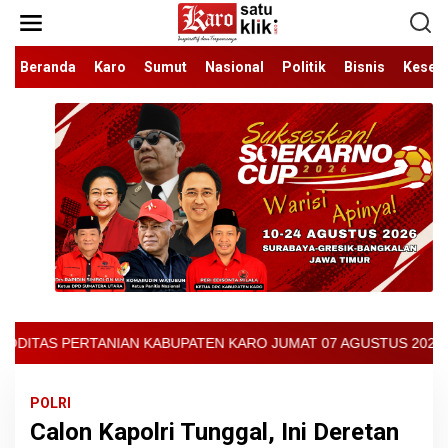
Lewati
ke
konten
Beranda
Karo
Sumut
Nasional
Politik
Bisnis
Keseh
BUPATEN KARO JUMAT 07 AGUSTUS 2026 - ARCIS BERASTAGI : 30000
POLRI
Calon Kapolri Tunggal, Ini Deretan