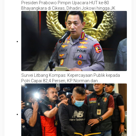
Presiden Prabowo Pimpin Upacara HUT ke-80
Bhayangkara di Cikeas, Dihadiri Jokowi hingga JK
Survei Litbang Kompas: Kepercayaan Publik kepada
Polri Capai 82,4 Persen, KP Norman dan
Hendropriyono Sebut Bukti Reformasi Berjalan