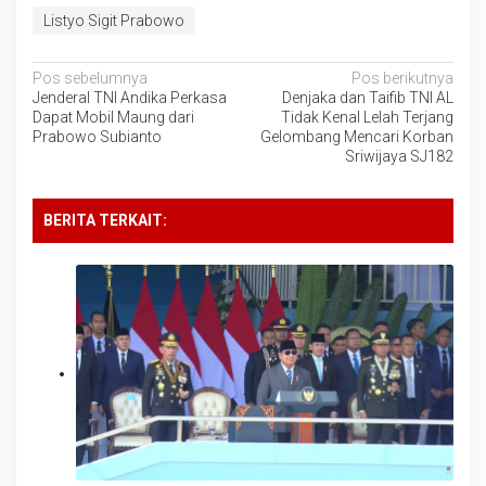
Listyo Sigit Prabowo
Navigasi
Pos sebelumnya
Pos berikutnya
Jenderal TNI Andika Perkasa
Denjaka dan Taifib TNI AL
pos
Dapat Mobil Maung dari
Tidak Kenal Lelah Terjang
Prabowo Subianto
Gelombang Mencari Korban
Sriwijaya SJ182
BERITA TERKAIT: