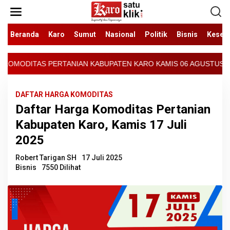
Lewati
ke
konten
Beranda
Karo
Sumut
Nasional
Politik
Bisnis
Keseh
 KABUPATEN KARO KAMIS 06 AGUSTUS 2026 - ARCIS BERASTAGI : 300
DAFTAR HARGA KOMODITAS
Daftar Harga Komoditas Pertanian
Kabupaten Karo, Kamis 17 Juli
2025
Robert Tarigan SH
17 Juli 2025
Bisnis
7550 Dilihat