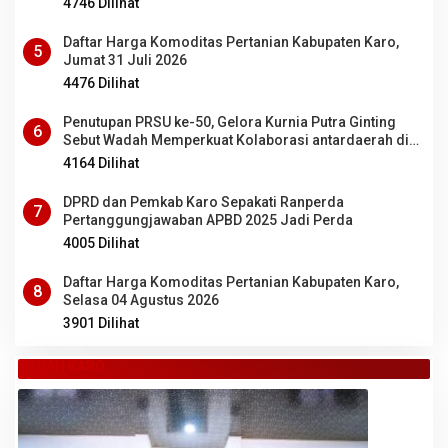
4746 Dilihat
Daftar Harga Komoditas Pertanian Kabupaten Karo,
5
Jumat 31 Juli 2026
4476 Dilihat
Penutupan PRSU ke-50, Gelora Kurnia Putra Ginting
6
Sebut Wadah Memperkuat Kolaborasi antardaerah di
Sumut
4164 Dilihat
DPRD dan Pemkab Karo Sepakati Ranperda
7
Pertanggungjawaban APBD 2025 Jadi Perda
4005 Dilihat
Daftar Harga Komoditas Pertanian Kabupaten Karo,
8
Selasa 04 Agustus 2026
3901 Dilihat
TANAH KARO