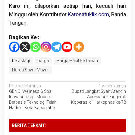
Karo ini, dilaporkan setiap hari, kecuali hari
Minggu oleh Kontributor
Karosatuklik.com
, Banda
Tarigan.
Bagikan Ke :
berastagi
harga
Harga Hasil Pertanian
Harga Sayur Mayur
Navigasi
Pos sebelumnya
Pos berikutnya
GENQI Wellness & Spa,
Bupati Langkat Syah Afandin
pos
Inovasi Terapi Modern
Apresiasi Penggerak
Berbasis Teknologi Telah
Koperasi di Harkopnas ke-78
Hadir di Kota Kabanjahe
BERITA TERKAIT: