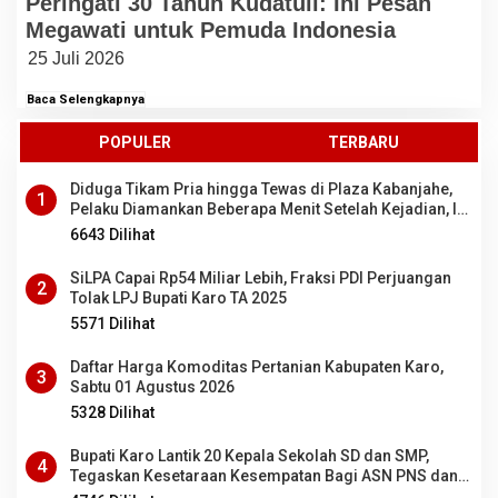
Peringati 30 Tahun Kudatuli: Ini Pesan
Megawati untuk Pemuda Indonesia
25 Juli 2026
Baca Selengkapnya
POPULER
TERBARU
Diduga Tikam Pria hingga Tewas di Plaza Kabanjahe,
1
Pelaku Diamankan Beberapa Menit Setelah Kejadian, Ini
Motifnya
6643 Dilihat
SiLPA Capai Rp54 Miliar Lebih, Fraksi PDI Perjuangan
2
Tolak LPJ Bupati Karo TA 2025
5571 Dilihat
Daftar Harga Komoditas Pertanian Kabupaten Karo,
3
Sabtu 01 Agustus 2026
5328 Dilihat
Bupati Karo Lantik 20 Kepala Sekolah SD dan SMP,
4
Tegaskan Kesetaraan Kesempatan Bagi ASN PNS dan
PPPK