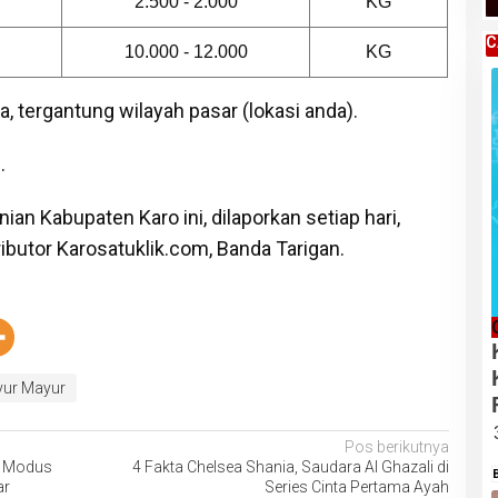
2.500 - 2.000
KG
C
10.000 - 12.000
KG
, tergantung wilayah pasar (lokasi anda).
.
an Kabupaten Karo ini, dilaporkan setiap hari,
ributor Karosatuklik.com, Banda Tarigan.
yur Mayur
Pos berikutnya
n Modus
4 Fakta Chelsea Shania, Saudara Al Ghazali di
ar
Series Cinta Pertama Ayah