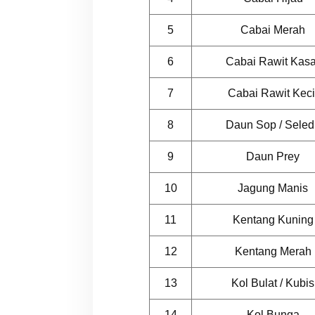
5
Cabai Merah
6
Cabai Rawit Kasa
7
Cabai Rawit Keci
8
Daun Sop / Seled
9
Daun Prey
10
Jagung Manis
11
Kentang Kuning
12
Kentang Merah
13
Kol Bulat / Kubis
14
Kol Bunga