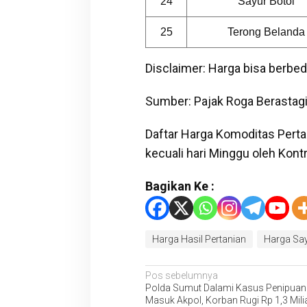
24
Sayur Botol
25
Terong Belanda
Disclaimer: Harga bisa berbeda
Sumber: Pajak Roga Berastagi
Daftar Harga Komoditas Pertani
kecuali hari Minggu oleh Kont
Bagikan Ke :
Harga Hasil Pertanian
Harga Sa
Navigasi
Pos sebelumnya
Polda Sumut Dalami Kasus Penipua
pos
Masuk Akpol, Korban Rugi Rp 1,3 Mili