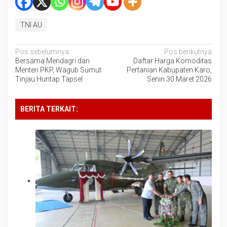
TNI AU
Navigasi
Pos sebelumnya
Pos berikutnya
Bersama Mendagri dan
Daftar Harga Komoditas
pos
Menteri PKP, Wagub Sumut
Pertanian Kabupaten Karo,
Tinjau Huntap Tapsel
Senin 30 Maret 2026
BERITA TERKAIT: