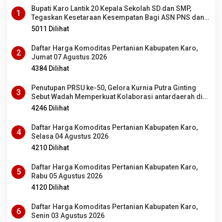
Bupati Karo Lantik 20 Kepala Sekolah SD dan SMP,
1
Tegaskan Kesetaraan Kesempatan Bagi ASN PNS dan
PPPK
5011 Dilihat
Daftar Harga Komoditas Pertanian Kabupaten Karo,
2
Jumat 07 Agustus 2026
4384 Dilihat
Penutupan PRSU ke-50, Gelora Kurnia Putra Ginting
3
Sebut Wadah Memperkuat Kolaborasi antardaerah di
Sumut
4246 Dilihat
Daftar Harga Komoditas Pertanian Kabupaten Karo,
4
Selasa 04 Agustus 2026
4210 Dilihat
Daftar Harga Komoditas Pertanian Kabupaten Karo,
5
Rabu 05 Agustus 2026
4120 Dilihat
Daftar Harga Komoditas Pertanian Kabupaten Karo,
6
Senin 03 Agustus 2026