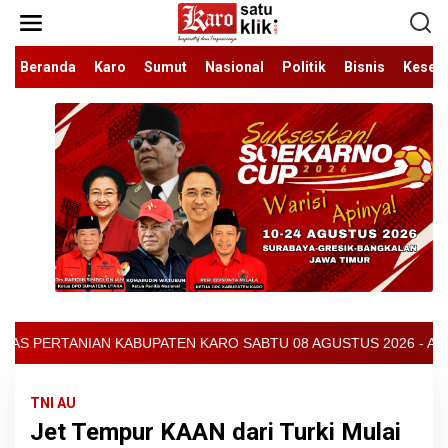
Lewati
ke
konten
Beranda
Karo
Sumut
Nasional
Politik
Bisnis
Keseh
ARO SABTU 08 AGUSTUS 2026 - ARCIS BERASTAGI : 32000-37000/KG
TNI AU
Jet Tempur KAAN dari Turki Mulai