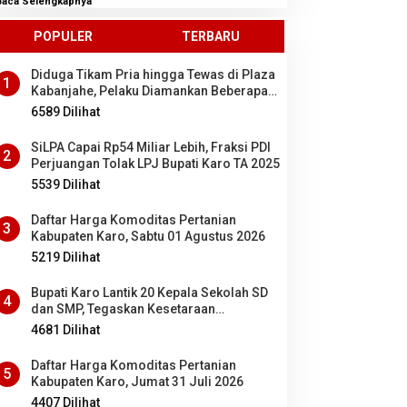
Baca Selengkapnya
POPULER
TERBARU
Diduga Tikam Pria hingga Tewas di Plaza
1
Kabanjahe, Pelaku Diamankan Beberapa
Menit Setelah Kejadian, Ini Motifnya
6589 Dilihat
SiLPA Capai Rp54 Miliar Lebih, Fraksi PDI
2
Perjuangan Tolak LPJ Bupati Karo TA 2025
5539 Dilihat
Daftar Harga Komoditas Pertanian
3
Kabupaten Karo, Sabtu 01 Agustus 2026
5219 Dilihat
Bupati Karo Lantik 20 Kepala Sekolah SD
4
dan SMP, Tegaskan Kesetaraan
Kesempatan Bagi ASN PNS dan PPPK
4681 Dilihat
Daftar Harga Komoditas Pertanian
5
Kabupaten Karo, Jumat 31 Juli 2026
4407 Dilihat