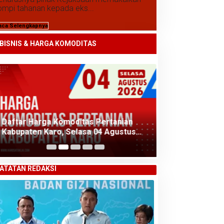
ompi tahanan kepada eks...
aca Selengkapnya
BISNIS & HARGA KOMODITAS
Daftar Harga Komoditas Pertanian
Daftar Harga K
Kabupaten Karo, Selasa 04 Agustus
Kabupaten Karo
2026
2026
ATATAN REDAKSI