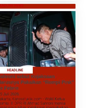
EADLINE NEWS
HEADLINE
ahroni sebut Kejaksaan
arusnya Pakaikan “Rompi Pink”
e Febrie
5 Juli 2026
akarta, Karosatuklik.com - Wakil Ketua
omisi III DPR RI Ahmad Sahroni menilai
eharusnya pihak Kejaksaan memakaikan