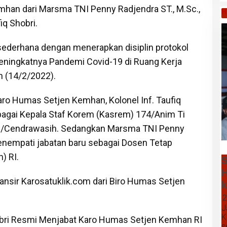
han dari Marsma TNI Penny Radjendra ST., M.Sc.,
H
iq Shobri.
 sederhana dengan menerapkan disiplin protokol
eningkatnya Pandemi Covid-19 di Ruang Kerja
n (14/2/2022).
ro Humas Setjen Kemhan, Kolonel Inf. Taufiq
gai Kepala Staf Korem (Kasrem) 174/Anim Ti
I/Cendrawasih. Sedangkan Marsma TNI Penny
menempati jabatan baru sebagai Dosen Tetap
) RI.
S
H
ansir Karosatuklik.com dari Biro Humas Setjen
k
2
J
K
s