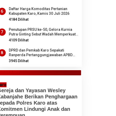
Daftar Harga Komoditas Pertanian
6
Kabupaten Karo, Kamis 30 Juli 2026
4184 Dilihat
Penutupan PRSU ke-50, Gelora Kurnia
7
Putra Ginting Sebut Wadah Memperkuat
Kolaborasi antardaerah di Sumut
4109 Dilihat
DPRD dan Pemkab Karo Sepakati
8
Ranperda Pertanggungjawaban APBD
2025 Jadi Perda
3945 Dilihat
ANAH KARO
aro
ereja dan Yayasan Wesley
abanjahe Berikan Penghargaan
epada Polres Karo atas
omitmen Lindungi Anak dan
Perempuan