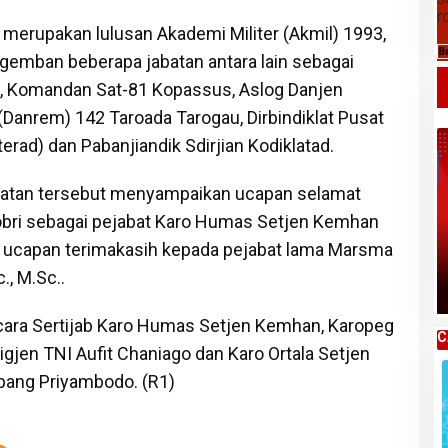
r
g merupakan lulusan Akademi Militer (Akmil) 1993,
B
Daftar Harga Komoditas Pertanian
emban beberapa jabatan antara lain sebagai
Kabupaten Karo, Rabu 05 Agustus 2026
, Komandan Sat-81 Kopassus, Aslog Danjen
anrem) 142 Taroada Tarogau, Dirbindiklat Pusat
terad) dan Pabanjiandik Sdirjian Kodiklatad.
tan tersebut menyampaikan ucapan selamat
hobri sebagai pejabat Karo Humas Setjen Kemhan
ucapan terimakasih kepada pejabat lama Marsma
., M.Sc..
cara Sertijab Karo Humas Setjen Kemhan, Karopeg
C
gjen TNI Aufit Chaniago dan Karo Ortala Setjen
bang Priyambodo. (R1)