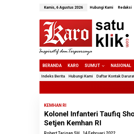
Lewati
ke
Kamis, 6 Agustus 2026
Hubungi Kami
Redaksi
konten
BERANDA
KARO
SUMUT
NASIONAL
Indeks Berita
Hubungi Kami
Daftar Kontak Darura
KEMHAN RI
Kolonel Infanteri Taufiq S
Setjen Kemhan RI
Robert Tarigan SH
14 Februari 2022