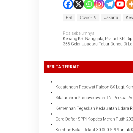
BRI
Covid-19
Jakarta
Kes
Navigasi
Pos sebelumnya
Kenang KRI Nanggala, Prajurit KRI Di
pos
365 Gelar Upacara Tabur Bunga Di Lau
BERITA TERKAIT:
Kedatangan Pesawat Falcon 8X Lagi, Kem
Silaturahmi Purnawirawan TNI Perkuat A
Kemenhan Tegaskan Kedaulatan Udara RI
Cara Daftar SPPI Kopdes Merah Putih 202
Kemhan Bakal Rekrut 30.000 SPPI untuk K