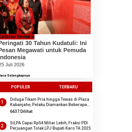
Catatan Redaksi
Peringati 30 Tahun Kudatuli: Ini
Pesan Megawati untuk Pemuda
Indonesia
25 Juli 2026
Baca Selengkapnya
POPULER
TERBARU
Diduga Tikam Pria hingga Tewas di Plaza
1
Kabanjahe, Pelaku Diamankan Beberapa
Menit Setelah Kejadian, Ini Motifnya
6637 Dilihat
SiLPA Capai Rp54 Miliar Lebih, Fraksi PDI
2
Perjuangan Tolak LPJ Bupati Karo TA 2025