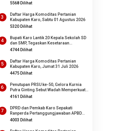
5568 Dilihat
Daftar Harga Komoditas Pertanian
3
Kabupaten Karo, Sabtu 01 Agustus 2026
5320 Dilihat
Bupati Karo Lantik 20 Kepala Sekolah SD
4
dan SMP, Tegaskan Kesetaraan
Kesempatan Bagi ASN PNS dan PPPK
4744 Dilihat
Daftar Harga Komoditas Pertanian
5
Kabupaten Karo, Jumat 31 Juli 2026
4475 Dilihat
Penutupan PRSU ke-50, Gelora Kurnia
6
Putra Ginting Sebut Wadah Memperkuat
Kolaborasi antardaerah di Sumut
4161 Dilihat
DPRD dan Pemkab Karo Sepakati
7
Ranperda Pertanggungjawaban APBD
2025 Jadi Perda
4003 Dilihat