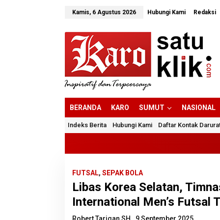
Lewati
ke
Kamis, 6 Agustus 2026
Hubungi Kami
Redaksi
konten
BERANDA
KARO
SUMUT
NASIONAL
Indeks Berita
Hubungi Kami
Daftar Kontak Darura
FUTSAL
,
SEPAK BOLA
Libas Korea Selatan, Timna
International Men’s Futsal
Robert Tarigan SH
9 September 2025