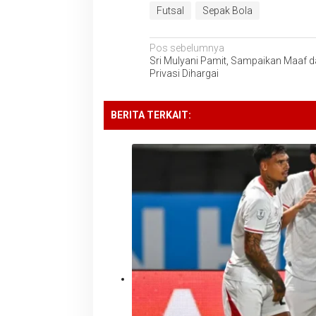
Futsal
Sepak Bola
Navigasi
Pos sebelumnya
Sri Mulyani Pamit, Sampaikan Maaf d
pos
Privasi Dihargai
BERITA TERKAIT: