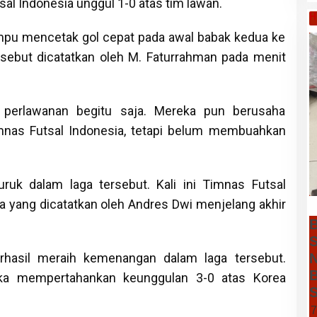
al Indonesia unggul 1-0 atas tim lawan.
H
mpu mencetak gol cepat pada awal babak kedua ke
ersebut dicatatkan oleh M. Faturrahman pada menit
 perlawanan begitu saja. Mereka pun berusaha
nas Futsal Indonesia, tetapi belum membuahkan
ruk dalam laga tersebut. Kali ini Timnas Futsal
a yang dicatatkan oleh Andres Dwi menjelang akhir
B
S
rhasil meraih kemenangan dalam laga tersebut.
N
B
eka mempertahankan keunggulan 3-0 atas Korea
S
7