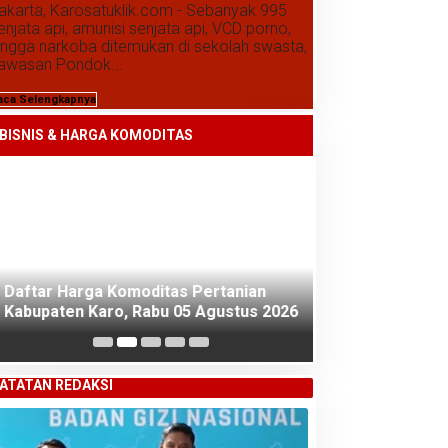
akarta, Karosatuklik.com - Sebanyak 995
enjata api, amunisi senjata api, VCD porno,
ingga narkoba ditemukan di sekolah swasta,
awasan Pondok...
aca Selengkapnya
BISNIS & HARGA KOMODITAS
Daftar Harga Komoditas Pertanian
Daftar Harga K
Kabupaten Karo, Rabu 05 Agustus 2026
Kabupaten Karo
2026
ATATAN REDAKSI