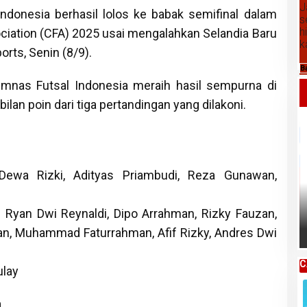
J
ndonesia berhasil lolos ke babak semifinal dalam
s
h
ciation (CFA) 2025 usai mengalahkan Selandia Baru
k
orts, Senin (8/9).
B
nas Futsal Indonesia meraih hasil sempurna di
lan poin dari tiga pertandingan yang dilakoni.
ewa Rizki, Adityas Priambudi, Reza Gunawan,
Daftar Harga Komoditas Pertanian
 Ryan Dwi Reynaldi, Dipo Arrahman, Rizky Fauzan,
Kabupaten Karo, Kamis 06 Agustus
2026
an, Muhammad Faturrahman, Afif Rizky, Andres Dwi
C
lay
n