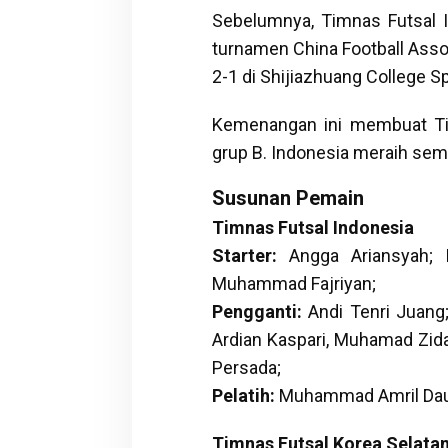
Sebelumnya, Timnas Futsal I
turnamen China Football Asso
2-1 di Shijiazhuang College Sp
Kemenangan ini membuat Tim
grup B. Indonesia meraih sembi
Susunan Pemain
Timnas Futsal Indonesia
Starter:
Angga Ariansyah; D
Muhammad Fajriyan;
Pengganti:
Andi Tenri Juang;
Ardian Kaspari, Muhamad Zid
Persada;
Pelatih:
Muhammad Amril Dau
Timnas Futsal Korea Selata