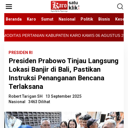
Lewati
ke
konten
Beranda
Karo
Sumut
Nasional
Politik
Bisnis
Keseh
PATEN KARO KAMIS 06 AGUSTUS 2026 - ARCIS BERASTAGI : 30000-35
PRESIDEN RI
Presiden Prabowo Tinjau Langsung
Lokasi Banjir di Bali, Pastikan
Instruksi Penanganan Bencana
Terlaksana
Robert Tarigan SH
13 September 2025
Nasional
3463 Dilihat