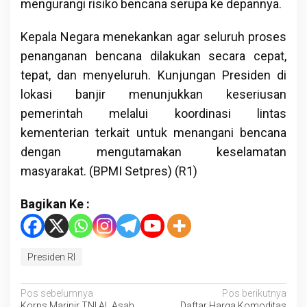
mengurangi risiko bencana serupa ke depannya.
Kepala Negara menekankan agar seluruh proses
penanganan bencana dilakukan secara cepat,
tepat, dan menyeluruh. Kunjungan Presiden di
lokasi banjir menunjukkan keseriusan
pemerintah melalui koordinasi lintas
kementerian terkait untuk menangani bencana
dengan mengutamakan keselamatan
masyarakat. (BPMI Setpres) (R1)
Bagikan Ke :
Presiden RI
Navigasi
Pos sebelumnya
Pos berikutnya
Korps Marinir TNI AL Asah
Daftar Harga Komoditas