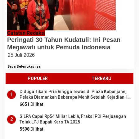
Catatan Redaksi
Peringati 30 Tahun Kudatuli: Ini Pesan
Megawati untuk Pemuda Indonesia
25 Juli 2026
Baca Selengkapnya
POPULER
TERBARU
Diduga Tikam Pria hingga Tewas di Plaza Kabanjahe,
1
Pelaku Diamankan Beberapa Menit Setelah Kejadian, Ini
Motifnya
6651 Dilihat
SiLPA Capai Rp54 Miliar Lebih, Fraksi PDI Perjuangan
2
Tolak LPJ Bupati Karo TA 2025
5598 Dilihat