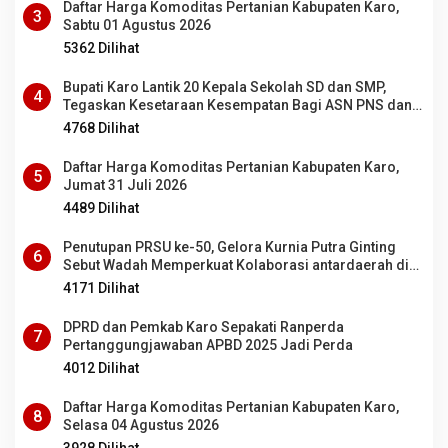
Daftar Harga Komoditas Pertanian Kabupaten Karo,
3
Sabtu 01 Agustus 2026
5362 Dilihat
Bupati Karo Lantik 20 Kepala Sekolah SD dan SMP,
4
Tegaskan Kesetaraan Kesempatan Bagi ASN PNS dan
PPPK
4768 Dilihat
Daftar Harga Komoditas Pertanian Kabupaten Karo,
5
Jumat 31 Juli 2026
4489 Dilihat
Penutupan PRSU ke-50, Gelora Kurnia Putra Ginting
6
Sebut Wadah Memperkuat Kolaborasi antardaerah di
Sumut
4171 Dilihat
DPRD dan Pemkab Karo Sepakati Ranperda
7
Pertanggungjawaban APBD 2025 Jadi Perda
4012 Dilihat
Daftar Harga Komoditas Pertanian Kabupaten Karo,
8
Selasa 04 Agustus 2026
3928 Dilihat