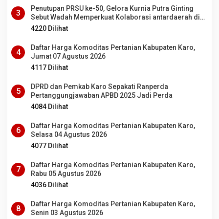
Penutupan PRSU ke-50, Gelora Kurnia Putra Ginting
3
Sebut Wadah Memperkuat Kolaborasi antardaerah di
Sumut
4220 Dilihat
Daftar Harga Komoditas Pertanian Kabupaten Karo,
4
Jumat 07 Agustus 2026
4117 Dilihat
DPRD dan Pemkab Karo Sepakati Ranperda
5
Pertanggungjawaban APBD 2025 Jadi Perda
4084 Dilihat
Daftar Harga Komoditas Pertanian Kabupaten Karo,
6
Selasa 04 Agustus 2026
4077 Dilihat
Daftar Harga Komoditas Pertanian Kabupaten Karo,
7
Rabu 05 Agustus 2026
4036 Dilihat
Daftar Harga Komoditas Pertanian Kabupaten Karo,
8
Senin 03 Agustus 2026