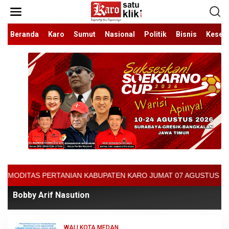
Lewati
ke
konten
Beranda
Karo
Sumut
Nasional
Politik
Bisnis
Keseh
N KABUPATEN KARO JUMAT 07 AGUSTUS 2026 - ARCIS BERASTAGI : 3
Bobby Arif Nasution
WALI KOTA MEDAN