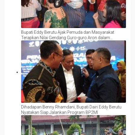
Bupati Eddy Berutu Ajak Pemuda dan Masyarakat
Terapkan Nilai Gendang Guro-guro Aron dalam
Kehidupan Sehari-hari
Dihadapan Benny Rhamdani, Bupati Dairi Eddy Berutu
Nyatakan Siap Jalankan Program BP2MI