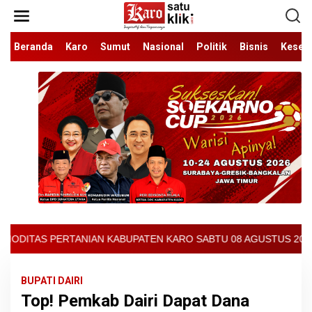
Lewati
ke
konten
Beranda
Karo
Sumut
Nasional
Politik
Bisnis
Keseh
EN KARO SABTU 08 AGUSTUS 2026 - ARCIS BERASTAGI : 32000-3700
BUPATI DAIRI
Top! Pemkab Dairi Dapat Dana