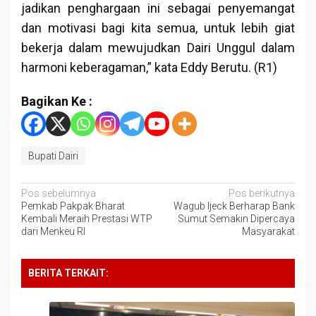
jadikan penghargaan ini sebagai penyemangat
dan motivasi bagi kita semua, untuk lebih giat
bekerja dalam mewujudkan Dairi Unggul dalam
harmoni keberagaman,” kata Eddy Berutu. (R1)
Bagikan Ke :
Bupati Dairi
Navigasi
Pos sebelumnya
Pos berikutnya
Pemkab Pakpak Bharat
Wagub Ijeck Berharap Bank
pos
Kembali Meraih Prestasi WTP
Sumut Semakin Dipercaya
dari Menkeu RI
Masyarakat
BERITA TERKAIT: