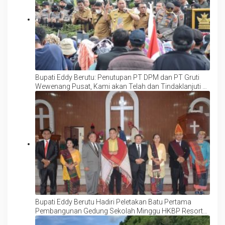
Bupati Eddy Berutu: Penutupan PT DPM dan PT Gruti
Wewenang Pusat, Kami akan Telah dan Tindaklanjuti ke
Pusat
Bupati Eddy Berutu Hadiri Peletakan Batu Pertama
Pembangunan Gedung Sekolah Minggu HKBP Resort
Tigalingga