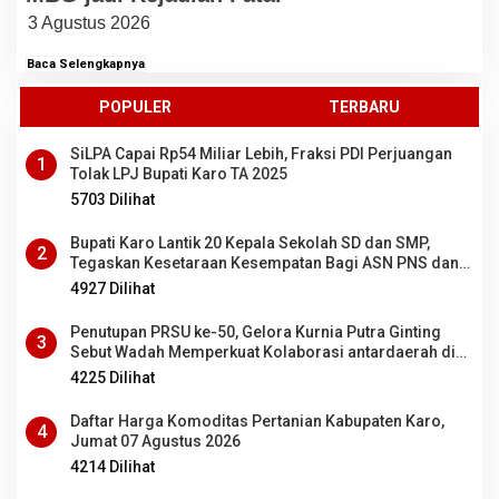
3 Agustus 2026
Baca Selengkapnya
POPULER
TERBARU
SiLPA Capai Rp54 Miliar Lebih, Fraksi PDI Perjuangan
1
Tolak LPJ Bupati Karo TA 2025
5703 Dilihat
Bupati Karo Lantik 20 Kepala Sekolah SD dan SMP,
2
Tegaskan Kesetaraan Kesempatan Bagi ASN PNS dan
PPPK
4927 Dilihat
Penutupan PRSU ke-50, Gelora Kurnia Putra Ginting
3
Sebut Wadah Memperkuat Kolaborasi antardaerah di
Sumut
4225 Dilihat
Daftar Harga Komoditas Pertanian Kabupaten Karo,
4
Jumat 07 Agustus 2026
4214 Dilihat