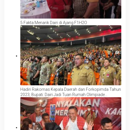
5 Fakta Menarik Dairi di Ajang F1H2O
Hadiri Rakornas Kepala Daerah dan Forkopimda Tahun
2023, Bupati: Dairi Jadi Tuan Rumah Olimpiade
Matematika se-Asia