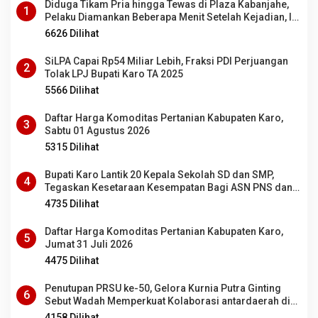
Diduga Tikam Pria hingga Tewas di Plaza Kabanjahe,
1
Pelaku Diamankan Beberapa Menit Setelah Kejadian, Ini
Motifnya
6626 Dilihat
SiLPA Capai Rp54 Miliar Lebih, Fraksi PDI Perjuangan
2
Tolak LPJ Bupati Karo TA 2025
5566 Dilihat
Daftar Harga Komoditas Pertanian Kabupaten Karo,
3
Sabtu 01 Agustus 2026
5315 Dilihat
Bupati Karo Lantik 20 Kepala Sekolah SD dan SMP,
4
Tegaskan Kesetaraan Kesempatan Bagi ASN PNS dan
PPPK
4735 Dilihat
Daftar Harga Komoditas Pertanian Kabupaten Karo,
5
Jumat 31 Juli 2026
4475 Dilihat
Penutupan PRSU ke-50, Gelora Kurnia Putra Ginting
6
Sebut Wadah Memperkuat Kolaborasi antardaerah di
Sumut
4158 Dilihat