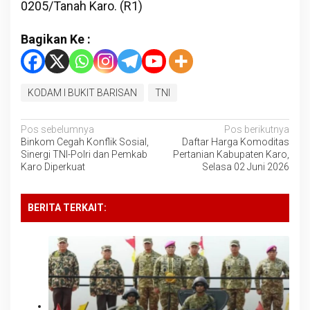
0205/Tanah Karo. (R1)
Bagikan Ke :
KODAM I BUKIT BARISAN
TNI
Navigasi
Pos sebelumnya
Pos berikutnya
Binkom Cegah Konflik Sosial,
Daftar Harga Komoditas
pos
Sinergi TNI-Polri dan Pemkab
Pertanian Kabupaten Karo,
Karo Diperkuat
Selasa 02 Juni 2026
BERITA TERKAIT: