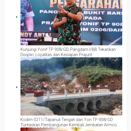
Kunjungi Yonif TP 908/GD, Pangdam I/BB Tekankan
Disiplin, Loyalitas dan Kesiapan Prajurit
Kodim 0211/Tapanuli Tengah dan Yon TP 908/GD
Tuntaskan Pembangunan Kembali Jembatan Armco di
Desa Bair