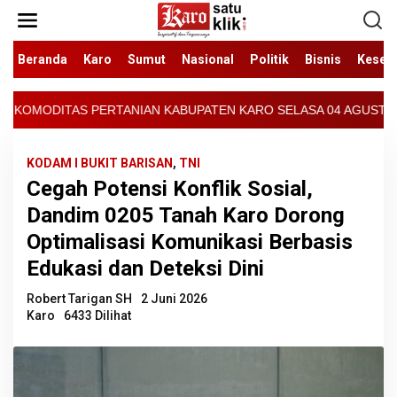
Lewati
ke
konten
Beranda
Karo
Sumut
Nasional
Politik
Bisnis
Keseh
 KABUPATEN KARO SELASA 04 AGUSTUS 2026 - ARCIS BERASTAGI : 30
KODAM I BUKIT BARISAN
,
TNI
Cegah Potensi Konflik Sosial,
Dandim 0205 Tanah Karo Dorong
Optimalisasi Komunikasi Berbasis
Edukasi dan Deteksi Dini
Robert Tarigan SH
2 Juni 2026
Karo
6433 Dilihat