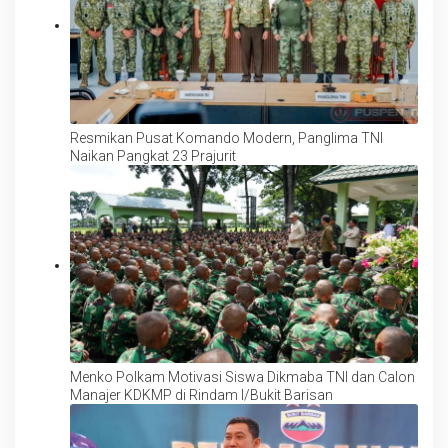
Resmikan Pusat Komando Modern, Panglima TNI
Naikan Pangkat 23 Prajurit
Menko Polkam Motivasi Siswa Dikmaba TNI dan Calon
Manajer KDKMP di Rindam I/Bukit Barisan