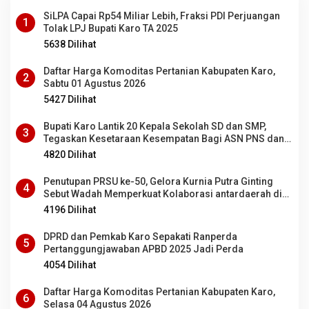
SiLPA Capai Rp54 Miliar Lebih, Fraksi PDI Perjuangan
1
Tolak LPJ Bupati Karo TA 2025
5638 Dilihat
Daftar Harga Komoditas Pertanian Kabupaten Karo,
2
Sabtu 01 Agustus 2026
5427 Dilihat
Bupati Karo Lantik 20 Kepala Sekolah SD dan SMP,
3
Tegaskan Kesetaraan Kesempatan Bagi ASN PNS dan
PPPK
4820 Dilihat
Penutupan PRSU ke-50, Gelora Kurnia Putra Ginting
4
Sebut Wadah Memperkuat Kolaborasi antardaerah di
Sumut
4196 Dilihat
DPRD dan Pemkab Karo Sepakati Ranperda
5
Pertanggungjawaban APBD 2025 Jadi Perda
4054 Dilihat
Daftar Harga Komoditas Pertanian Kabupaten Karo,
6
Selasa 04 Agustus 2026