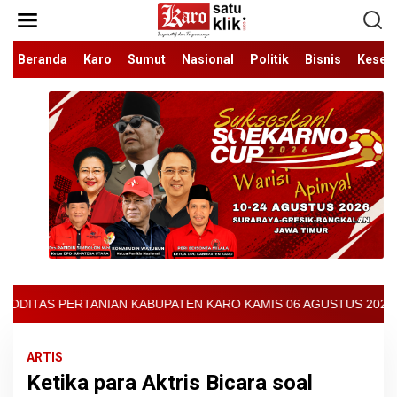
Lewati
ke
konten
Beranda
Karo
Sumut
Nasional
Politik
Bisnis
Keseh
PATEN KARO KAMIS 06 AGUSTUS 2026 - ARCIS BERASTAGI : 30000-3
ARTIS
Ketika para Aktris Bicara soal