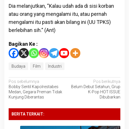
Dia melanjutkan, “Kalau udah ada di sisi korban
atau orang yang mengalami itu, atau pernah
mengalami itu pasti akan bilang ini (UU TPKS)
berlebihan sih.” (Ant)
Bagikan Ke :
Budaya
Film
Industri
Navigasi
Pos sebelumnya
Pos berikutnya
Bobby Sentil Kapolrestabes
Belum Debut Setahun, Grup
pos
Medan, Gegara Preman Tidak
K-Pop HOT ISSUE
Kunjung Diberantas
Dibubarkan
BERITA TERKAIT: