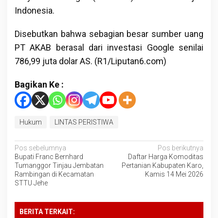
Indonesia.
Disebutkan bahwa sebagian besar sumber uang
PT AKAB berasal dari investasi Google senilai
786,99 juta dolar AS. (R1/Liputan6.com)
Bagikan Ke :
Hukum
LINTAS PERISTIWA
Navigasi
Pos sebelumnya
Pos berikutnya
Bupati Franc Bernhard
Daftar Harga Komoditas
pos
Tumanggor Tinjau Jembatan
Pertanian Kabupaten Karo,
Rambingan di Kecamatan
Kamis 14 Mei 2026
STTU Jehe
BERITA TERKAIT: