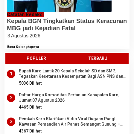
Catatan Redaksi
Kepala BGN Tingkatkan Status Keracunan
MBG jadi Kejadian Fatal
3 Agustus 2026
Baca Selengkapnya
POPULER
TERBARU
Bupati Karo Lantik 20 Kepala Sekolah SD dan SMP,
1
Tegaskan Kesetaraan Kesempatan Bagi ASN PNS dan
PPPK
5036 Dilihat
Daftar Harga Komoditas Pertanian Kabupaten Karo,
2
Jumat 07 Agustus 2026
4465 Dilihat
Pemkab Karo Klarifikasi Vidio Viral Dugaan Pungli
3
Kawasan Pemandian Air Panas Semangat Gunung –
Doulu
4367 Dilihat