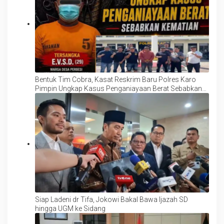
Bentuk Tim Cobra, Kasat Reskrim Baru Polres Karo
Pimpin Ungkap Kasus Penganiayaan Berat Sebabkan
Kematian, TKP: Desa Perbesi
Siap Ladeni dr Tifa, Jokowi Bakal Bawa Ijazah SD
hingga UGM ke Sidang