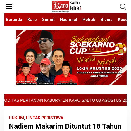
Lewati
ke
konten
Beranda
Karo
Sumut
Nasional
Politik
Bisnis
Keseh
TEN KARO SABTU 08 AGUSTUS 2026 - ARCIS BERASTAGI : 32000-370
HUKUM
,
LINTAS PERISTIWA
Nadiem Makarim Dituntut 18 Tahun