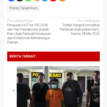
Polres Tanah Karo
Navigasi
Pos sebelumnya
Pos berikutnya
Perayaan HUT ke-105 GPdI
Daftar Harga Komoditas
pos
dan Hari Pentakosta, Bupati
Pertanian Kabupaten Karo,
Karo Ajak Perkuat Kerukunan
Kamis 28 Mei 2026
dan Kolaborasi Membangun
Daerah
BERITA TERKAIT: