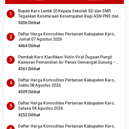
Bupati Karo Lantik 20 Kepala Sekolah SD dan SMP,
1
Tegaskan Kesetaraan Kesempatan Bagi ASN PNS dan
PPPK
5036 Dilihat
Daftar Harga Komoditas Pertanian Kabupaten Karo,
2
Jumat 07 Agustus 2026
4464 Dilihat
Pemkab Karo Klarifikasi Vidio Viral Dugaan Pungli
3
Kawasan Pemandian Air Panas Semangat Gunung –
Doulu
4361 Dilihat
Daftar Harga Komoditas Pertanian Kabupaten Karo,
4
Sabtu 08 Agustus 2026
4309 Dilihat
Daftar Harga Komoditas Pertanian Kabupaten Karo,
5
Selasa 04 Agustus 2026
4252 Dilihat
Daftar Harga Komoditas Pertanian Kabupaten Karo,
6