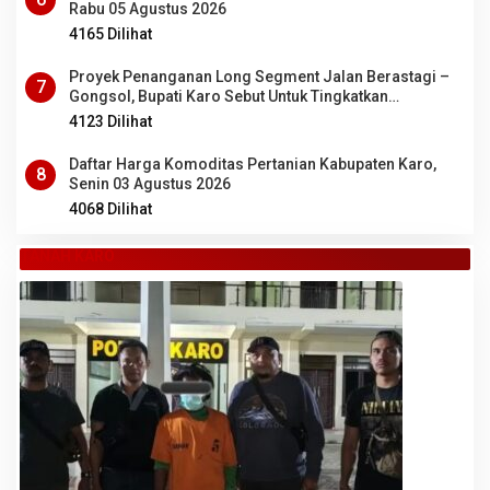
Rabu 05 Agustus 2026
4165 Dilihat
Proyek Penanganan Long Segment Jalan Berastagi –
7
Gongsol, Bupati Karo Sebut Untuk Tingkatkan
Kenyamanan Wisata, Pertanian dan Perekonomian
4123 Dilihat
Daftar Harga Komoditas Pertanian Kabupaten Karo,
8
Senin 03 Agustus 2026
4068 Dilihat
TANAH KARO