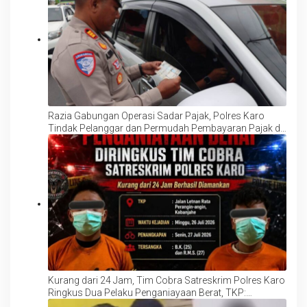
Razia Gabungan Operasi Sadar Pajak, Polres Karo
Tindak Pelanggar dan Permudah Pembayaran Pajak di
Lokasi
Kurang dari 24 Jam, Tim Cobra Satreskrim Polres Karo
Ringkus Dua Pelaku Penganiayaan Berat, TKP:
Kabanjahe