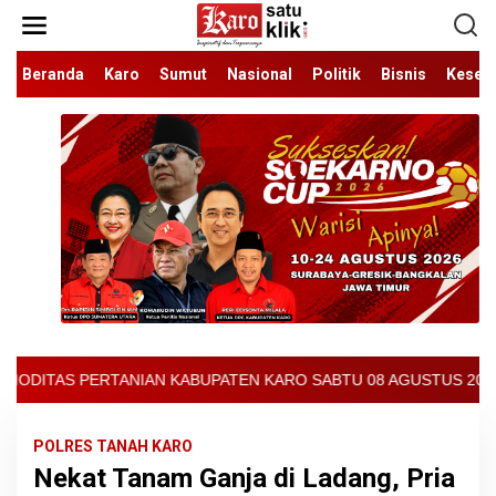
Lewati
ke
konten
Beranda
Karo
Sumut
Nasional
Politik
Bisnis
Keseh
BUPATEN KARO SABTU 08 AGUSTUS 2026 - ARCIS BERASTAGI : 32000
POLRES TANAH KARO
Nekat Tanam Ganja di Ladang, Pria