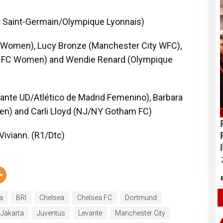
is Saint-Germain/Olympique Lyonnais)
C Women), Lucy Bronze (Manchester City WFC),
a FC Women) and Wendie Renard (Olympique
vante UD/Atlético de Madrid Femenino), Barbara
) and Carli Lloyd (NJ/NY Gotham FC)
Viviann. (R1/Dtc)
a
BRI
Chelsea
Chelsea FC
Dortmund
Jakarta
Juventus
Levante
Manchester City