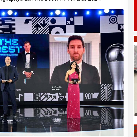
H
B
S