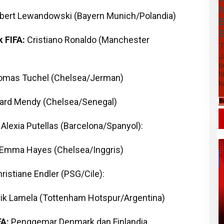
N
bert Lewandowski (Bayern Munich/Polandia)
B
S
 FIFA:
Cristiano Ronaldo (Manchester
7
J
s
h
mas Tuchel (Chelsea/Jerman)
k
rd Mendy (Chelsea/Senegal)
B
Alexia Putellas (Barcelona/Spanyol):
Emma Hayes (Chelsea/Inggris)
ristiane Endler (PSG/Cile):
Daftar Harga Komoditas Pertanian
ik Lamela (Tottenham Hotspur/Argentina)
Kabupaten Karo, Sabtu 08 Agustus
2026
A:
Penggemar Denmark dan Finlandia