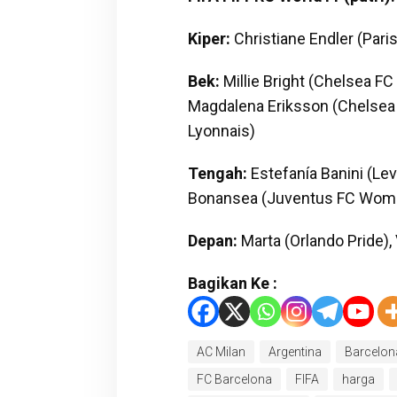
Kiper:
Christiane Endler (Par
Bek:
Millie Bright (Chelsea F
Magdalena Eriksson (Chelse
Lyonnais)
Tengah:
Estefanía Banini (Le
Bonansea (Juventus FC Women
Depan:
Marta (Orlando Pride), 
Bagikan Ke :
AC Milan
Argentina
Barcelon
FC Barcelona
FIFA
harga