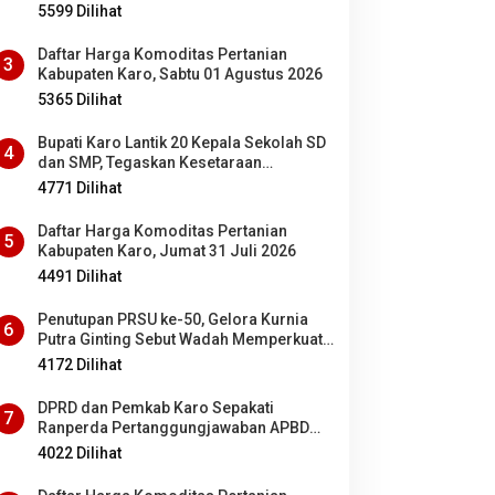
5599 Dilihat
Daftar Harga Komoditas Pertanian
3
Kabupaten Karo, Sabtu 01 Agustus 2026
5365 Dilihat
Bupati Karo Lantik 20 Kepala Sekolah SD
4
dan SMP, Tegaskan Kesetaraan
Kesempatan Bagi ASN PNS dan PPPK
4771 Dilihat
Daftar Harga Komoditas Pertanian
5
Kabupaten Karo, Jumat 31 Juli 2026
4491 Dilihat
Penutupan PRSU ke-50, Gelora Kurnia
6
Putra Ginting Sebut Wadah Memperkuat
Kolaborasi antardaerah di Sumut
4172 Dilihat
DPRD dan Pemkab Karo Sepakati
7
Ranperda Pertanggungjawaban APBD
2025 Jadi Perda
4022 Dilihat