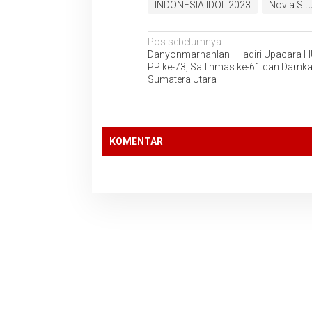
INDONESIA IDOL 2023
Novia Si
Navigasi
Pos sebelumnya
Danyonmarhanlan I Hadiri Upacara H
pos
PP ke-73, Satlinmas ke-61 dan Damka
Sumatera Utara
KOMENTAR