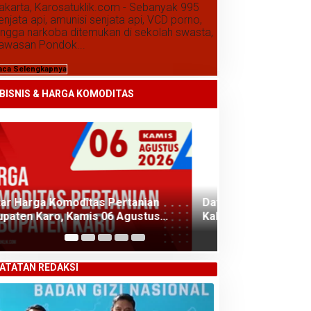
akarta, Karosatuklik.com - Sebanyak 995
enjata api, amunisi senjata api, VCD porno,
ingga narkoba ditemukan di sekolah swasta,
awasan Pondok...
aca Selengkapnya
Daftar Harga Komoditas Pertanian
Kabupaten Karo, Rabu 05 Agustus 2026
BISNIS & HARGA KOMODITAS
Daftar Harga K
Kabupaten Karo
2026
ATATAN REDAKSI