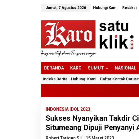
Lewati
ke
Jumat, 7 Agustus 2026
Hubungi Kami
Redaksi
konten
BERANDA
KARO
SUMUT
NASIONAL
Indeks Berita
Hubungi Kami
Daftar Kontak Darura
INDONESIA IDOL 2023
Sukses Nyanyikan Takdir Cin
Situmeang Dipuji Penyanyi 
Robert Tarigan SH
15 Maret 2023