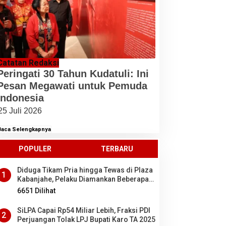
Catatan Redaksi
Peringati 30 Tahun Kudatuli: Ini
Pesan Megawati untuk Pemuda
Indonesia
25 Juli 2026
Baca Selengkapnya
POPULER
TERBARU
Diduga Tikam Pria hingga Tewas di Plaza
1
Kabanjahe, Pelaku Diamankan Beberapa
Menit Setelah Kejadian, Ini Motifnya
6651 Dilihat
SiLPA Capai Rp54 Miliar Lebih, Fraksi PDI
2
Perjuangan Tolak LPJ Bupati Karo TA 2025