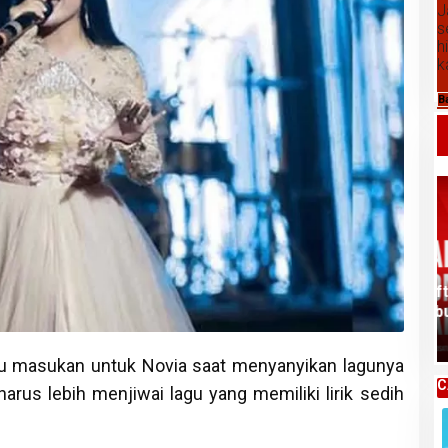
J
s
h
k
B
Daftar Harga Komoditas Pertanian
Kabupaten Karo, Kamis 06 Agustus
2026
u masukan untuk Novia saat menyanyikan lagunya
C
arus lebih menjiwai lagu yang memiliki lirik sedih