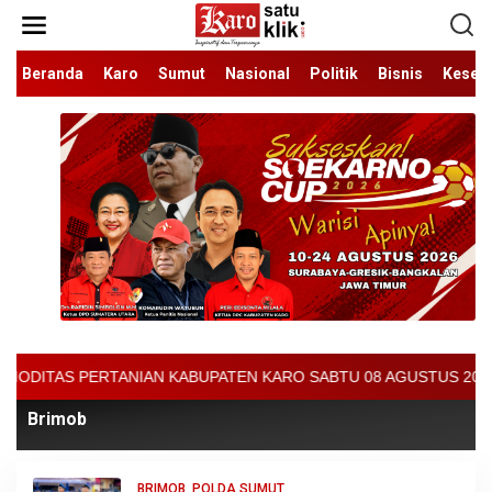
Lewati
ke
konten
Beranda
Karo
Sumut
Nasional
Politik
Bisnis
Keseh
KABUPATEN KARO SABTU 08 AGUSTUS 2026 - ARCIS BERASTAGI : 320
Brimob
BRIMOB
,
POLDA SUMUT