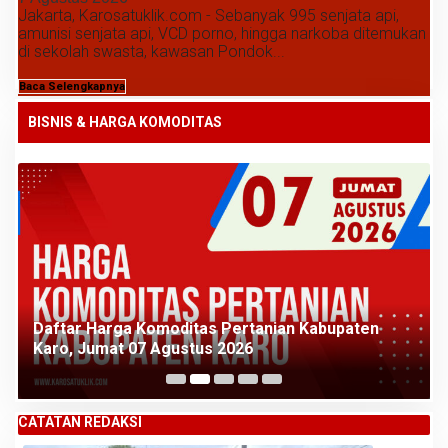
Jakarta, Karosatuklik.com - Sebanyak 995 senjata api,
amunisi senjata api, VCD porno, hingga narkoba ditemukan
di sekolah swasta, kawasan Pondok...
Baca Selengkapnya
BISNIS & HARGA KOMODITAS
Daftar Harga Komoditas Pertanian Kabupaten
Karo, Jumat 07 Agustus 2026
CATATAN REDAKSI