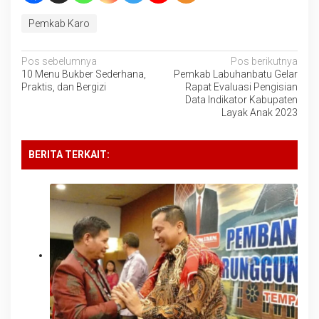
Pemkab Karo
Navigasi
Pos sebelumnya
Pos berikutnya
10 Menu Bukber Sederhana,
Pemkab Labuhanbatu Gelar
pos
Praktis, dan Bergizi
Rapat Evaluasi Pengisian
Data Indikator Kabupaten
Layak Anak 2023
BERITA TERKAIT: