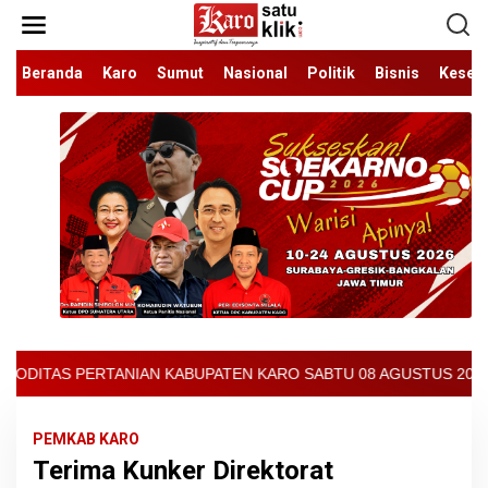
Lewati
ke
konten
Beranda
Karo
Sumut
Nasional
Politik
Bisnis
Keseh
EN KARO SABTU 08 AGUSTUS 2026 - ARCIS BERASTAGI : 32000-3700
PEMKAB KARO
Terima Kunker Direktorat