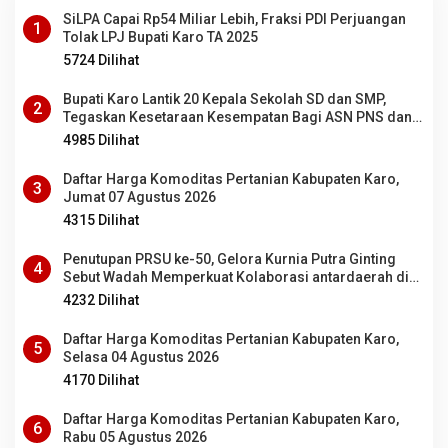
SiLPA Capai Rp54 Miliar Lebih, Fraksi PDI Perjuangan
1
Tolak LPJ Bupati Karo TA 2025
5724 Dilihat
Bupati Karo Lantik 20 Kepala Sekolah SD dan SMP,
2
Tegaskan Kesetaraan Kesempatan Bagi ASN PNS dan
PPPK
4985 Dilihat
Daftar Harga Komoditas Pertanian Kabupaten Karo,
3
Jumat 07 Agustus 2026
4315 Dilihat
Penutupan PRSU ke-50, Gelora Kurnia Putra Ginting
4
Sebut Wadah Memperkuat Kolaborasi antardaerah di
Sumut
4232 Dilihat
Daftar Harga Komoditas Pertanian Kabupaten Karo,
5
Selasa 04 Agustus 2026
4170 Dilihat
Daftar Harga Komoditas Pertanian Kabupaten Karo,
6
Rabu 05 Agustus 2026