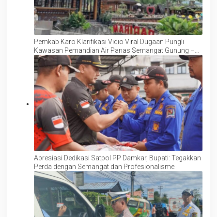
Pemkab Karo Klarifikasi Vidio Viral Dugaan Pungli
Kawasan Pemandian Air Panas Semangat Gunung –
Doulu
Apresiasi Dedikasi Satpol PP Damkar, Bupati: Tegakkan
Perda dengan Semangat dan Profesionalisme