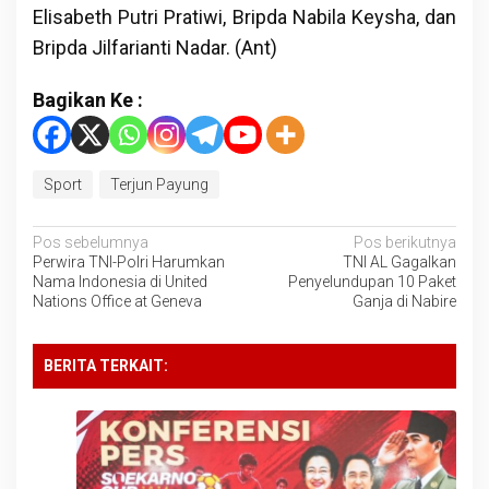
Elisabeth Putri Pratiwi, Bripda Nabila Keysha, dan
Bripda Jilfarianti Nadar. (Ant)
Bagikan Ke :
Sport
Terjun Payung
Navigasi
Pos sebelumnya
Pos berikutnya
Perwira TNI-Polri Harumkan
TNI AL Gagalkan
pos
Nama Indonesia di United
Penyelundupan 10 Paket
Nations Office at Geneva
Ganja di Nabire
BERITA TERKAIT: