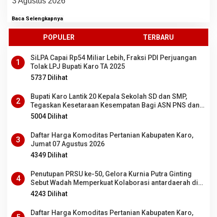
3 Agustus 2026
Baca Selengkapnya
POPULER
TERBARU
SiLPA Capai Rp54 Miliar Lebih, Fraksi PDI Perjuangan
1
Tolak LPJ Bupati Karo TA 2025
5737 Dilihat
Bupati Karo Lantik 20 Kepala Sekolah SD dan SMP,
2
Tegaskan Kesetaraan Kesempatan Bagi ASN PNS dan
PPPK
5004 Dilihat
Daftar Harga Komoditas Pertanian Kabupaten Karo,
3
Jumat 07 Agustus 2026
4349 Dilihat
Penutupan PRSU ke-50, Gelora Kurnia Putra Ginting
4
Sebut Wadah Memperkuat Kolaborasi antardaerah di
Sumut
4243 Dilihat
Daftar Harga Komoditas Pertanian Kabupaten Karo,