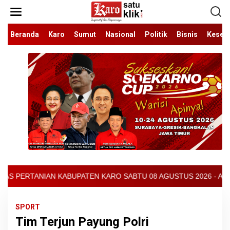
Lewati
ke
konten
Beranda
Karo
Sumut
Nasional
Politik
Bisnis
Keseh
RO SABTU 08 AGUSTUS 2026 - ARCIS BERASTAGI : 32000-37000/KG 
SPORT
Tim Terjun Payung Polri