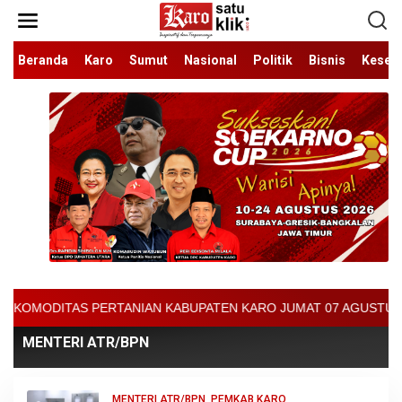
Lewati
ke
konten
Beranda
Karo
Sumut
Nasional
Politik
Bisnis
Keseh
NIAN KABUPATEN KARO JUMAT 07 AGUSTUS 2026 - ARCIS BERASTAGI :
MENTERI ATR/BPN
MENTERI ATR/BPN
,
PEMKAB KARO