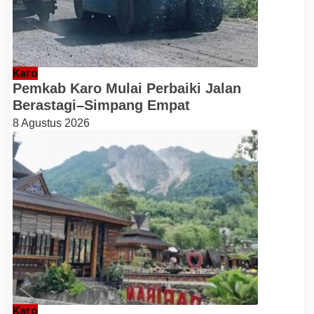
Karo
Pemkab Karo Mulai Perbaiki Jalan
Berastagi–Simpang Empat
8 Agustus 2026
Karo