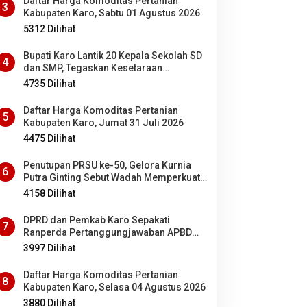
Daftar Harga Komoditas Pertanian
3
Kabupaten Karo, Sabtu 01 Agustus 2026
5312 Dilihat
Bupati Karo Lantik 20 Kepala Sekolah SD
4
dan SMP, Tegaskan Kesetaraan
Kesempatan Bagi ASN PNS dan PPPK
4735 Dilihat
Daftar Harga Komoditas Pertanian
5
Kabupaten Karo, Jumat 31 Juli 2026
4475 Dilihat
Penutupan PRSU ke-50, Gelora Kurnia
6
Putra Ginting Sebut Wadah Memperkuat
Kolaborasi antardaerah di Sumut
4158 Dilihat
DPRD dan Pemkab Karo Sepakati
7
Ranperda Pertanggungjawaban APBD
2025 Jadi Perda
3997 Dilihat
Daftar Harga Komoditas Pertanian
8
Kabupaten Karo, Selasa 04 Agustus 2026
3880 Dilihat