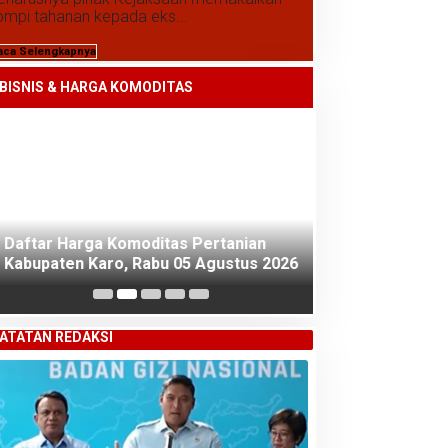
ompi tahanan kepada eks...
aca Selengkapnya
Daftar Harga Komoditas Pertanian
Kabupaten Karo, Rabu 05 Agustus 2026
BISNIS & HARGA KOMODITAS
Daftar Harga K
Kabupaten Karo
2026
ATATAN REDAKSI