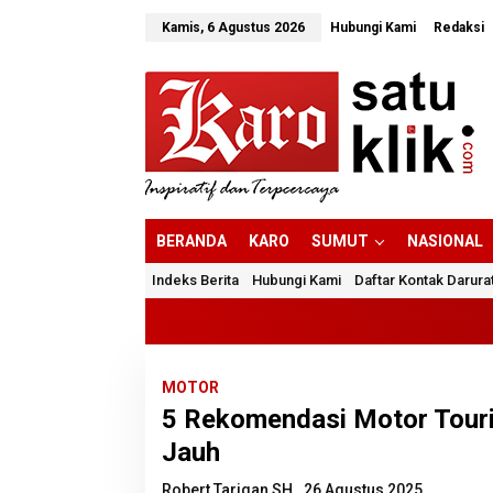
Lewati
ke
Kamis, 6 Agustus 2026
Hubungi Kami
Redaksi
konten
BERANDA
KARO
SUMUT
NASIONAL
Indeks Berita
Hubungi Kami
Daftar Kontak Darura
MOTOR
5 Rekomendasi Motor Touri
Jauh
Robert Tarigan SH
26 Agustus 2025