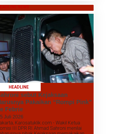
EADLINE NEWS
HEADLINE
ahroni sebut Kejaksaan
arusnya Pakaikan “Rompi Pink”
e Febrie
5 Juli 2026
akarta, Karosatuklik.com - Wakil Ketua
omisi III DPR RI Ahmad Sahroni menilai
eharusnya pihak Kejaksaan memakaikan