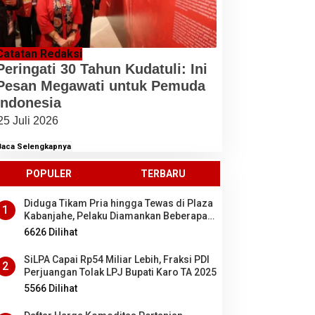
Catatan Redaksi
Peringati 30 Tahun Kudatuli: Ini
Pesan Megawati untuk Pemuda
Indonesia
25 Juli 2026
Baca Selengkapnya
POPULER
TERBARU
Diduga Tikam Pria hingga Tewas di Plaza
1
Kabanjahe, Pelaku Diamankan Beberapa
Menit Setelah Kejadian, Ini Motifnya
6626 Dilihat
SiLPA Capai Rp54 Miliar Lebih, Fraksi PDI
2
Perjuangan Tolak LPJ Bupati Karo TA 2025
5566 Dilihat