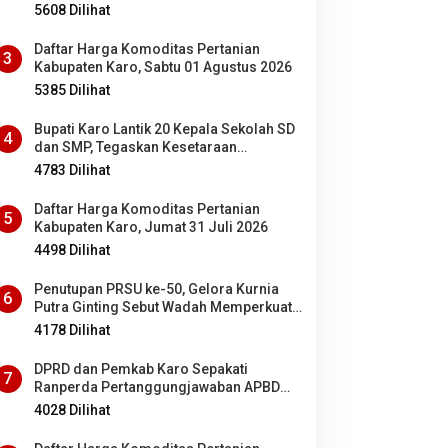
5608 Dilihat
Daftar Harga Komoditas Pertanian
3
Kabupaten Karo, Sabtu 01 Agustus 2026
5385 Dilihat
Bupati Karo Lantik 20 Kepala Sekolah SD
4
dan SMP, Tegaskan Kesetaraan
Kesempatan Bagi ASN PNS dan PPPK
4783 Dilihat
Daftar Harga Komoditas Pertanian
5
Kabupaten Karo, Jumat 31 Juli 2026
4498 Dilihat
Penutupan PRSU ke-50, Gelora Kurnia
6
Putra Ginting Sebut Wadah Memperkuat
Kolaborasi antardaerah di Sumut
4178 Dilihat
DPRD dan Pemkab Karo Sepakati
7
Ranperda Pertanggungjawaban APBD
2025 Jadi Perda
4028 Dilihat