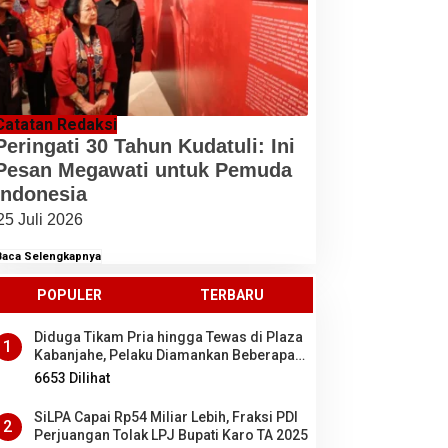
Catatan Redaksi
Peringati 30 Tahun Kudatuli: Ini
Pesan Megawati untuk Pemuda
Indonesia
25 Juli 2026
Baca Selengkapnya
POPULER
TERBARU
Diduga Tikam Pria hingga Tewas di Plaza
1
Kabanjahe, Pelaku Diamankan Beberapa
Menit Setelah Kejadian, Ini Motifnya
6653 Dilihat
SiLPA Capai Rp54 Miliar Lebih, Fraksi PDI
2
Perjuangan Tolak LPJ Bupati Karo TA 2025