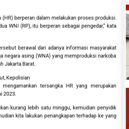
H
 (HR) berperan dalam melakukan proses produksi.
a WNI (RP), itu berperan sebagai pengedar,” kata
rsebut berawal dari adanya informasi masyarakat
ga negara asing (WNA) yang memproduksi narkoba
h Jakarta Barat.
t, Kepolisian
n mengamankan tersangka HR yang merupakan
B
i 2023.
S
N
ukan kurang lebih satu minggu, kemudian penyidik
B
udian kita lakukan penangkapan terhadap ke yang
S
7