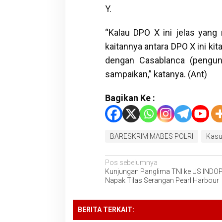
Y.
“Kalau DPO X ini jelas yang 
kaitannya antara DPO X ini kita
dengan Casablanca (pengun
sampaikan,” katanya. (Ant)
Bagikan Ke :
BARESKRIM MABES POLRI
Kasu
Navigasi
Pos sebelumnya
Kunjungan Panglima TNI ke US IND
pos
Napak Tilas Serangan Pearl Harbour
BERITA TERKAIT: