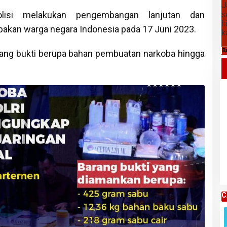
J
s
lisi melakukan pengembangan lanjutan dan
h
kan warga negara Indonesia pada 17 Juni 2023.
k
B
ang bukti berupa bahan pembuatan narkoba hingga
Daftar Harga Komoditas Pertanian
Kabupaten Karo, Kamis 06 Agustus
2026
C