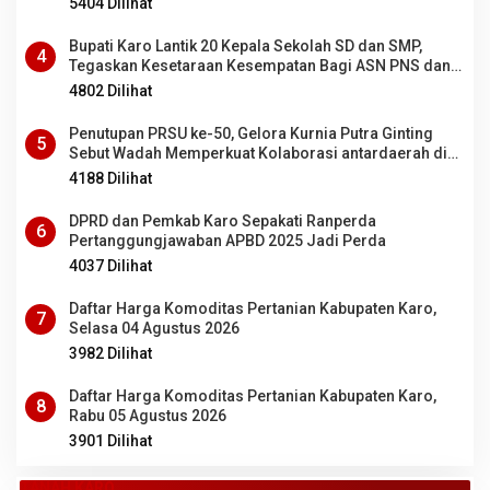
5404 Dilihat
Bupati Karo Lantik 20 Kepala Sekolah SD dan SMP,
4
Tegaskan Kesetaraan Kesempatan Bagi ASN PNS dan
PPPK
4802 Dilihat
Penutupan PRSU ke-50, Gelora Kurnia Putra Ginting
5
Sebut Wadah Memperkuat Kolaborasi antardaerah di
Sumut
4188 Dilihat
DPRD dan Pemkab Karo Sepakati Ranperda
6
Pertanggungjawaban APBD 2025 Jadi Perda
4037 Dilihat
Daftar Harga Komoditas Pertanian Kabupaten Karo,
7
Selasa 04 Agustus 2026
3982 Dilihat
Daftar Harga Komoditas Pertanian Kabupaten Karo,
8
Rabu 05 Agustus 2026
3901 Dilihat
TANAH KARO