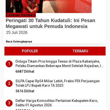
Catatan Redaksi
Peringati 30 Tahun Kudatuli: Ini Pesan
Megawati untuk Pemuda Indonesia
25 Juli 2026
Baca Selengkapnya
POPULER
TERBARU
Diduga Tikam Pria hingga Tewas di Plaza Kabanjahe,
1
Pelaku Diamankan Beberapa Menit Setelah Kejadian, Ini
Motifnya
6687 Dilihat
SiLPA Capai Rp54 Miliar Lebih, Fraksi PDI Perjuangan
2
Tolak LPJ Bupati Karo TA 2025
5616 Dilihat
Daftar Harga Komoditas Pertanian Kabupaten Karo,
3
Sabtu 01 Agustus 2026