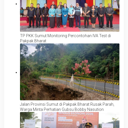
TP PKK Sumut Monitoring Percontohan IVA Test di
Pakpak Bharat
Jalan Provinsi Sumut di Pakpak Bharat Rusak Parah,
Warga Minta Perhatian Gubsu Bobby Nasution