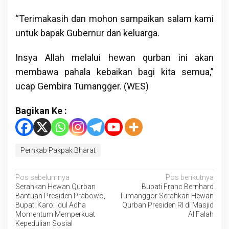
“Terimakasih dan mohon sampaikan salam kami
untuk bapak Gubernur dan keluarga.
Insya Allah melalui hewan qurban ini akan
membawa pahala kebaikan bagi kita semua,”
ucap Gembira Tumangger. (WES)
Bagikan Ke :
Pemkab Pakpak Bharat
Navigasi
Pos sebelumnya
Pos berikutnya
Serahkan Hewan Qurban
Bupati Franc Bernhard
pos
Bantuan Presiden Prabowo,
Tumanggor Serahkan Hewan
Bupati Karo: Idul Adha
Qurban Presiden RI di Masjid
Momentum Memperkuat
Al Falah
Kepedulian Sosial