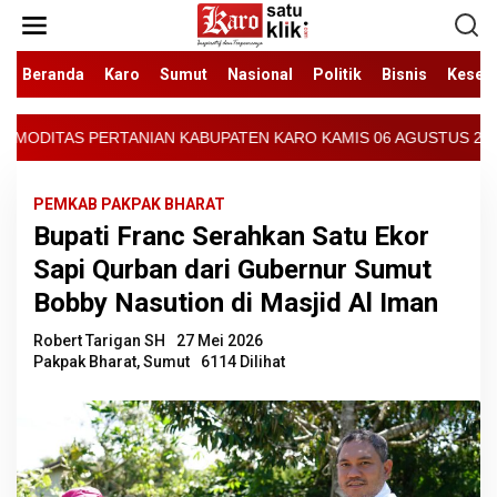
Lewati
ke
konten
Beranda
Karo
Sumut
Nasional
Politik
Bisnis
Keseh
TEN KARO KAMIS 06 AGUSTUS 2026 - ARCIS BERASTAGI : 30000-350
PEMKAB PAKPAK BHARAT
Bupati Franc Serahkan Satu Ekor
Sapi Qurban dari Gubernur Sumut
Bobby Nasution di Masjid Al Iman
Robert Tarigan SH
27 Mei 2026
Pakpak Bharat
,
Sumut
6114 Dilihat