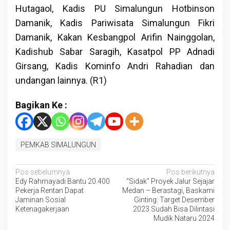
Hutagaol, Kadis PU Simalungun Hotbinson
Damanik, Kadis Pariwisata Simalungun Fikri
Damanik, Kakan Kesbangpol Arifin Nainggolan,
Kadishub Sabar Saragih, Kasatpol PP Adnadi
Girsang, Kadis Kominfo Andri Rahadian dan
undangan lainnya. (R1)
Bagikan Ke :
PEMKAB SIMALUNGUN
Navigasi
Pos sebelumnya
Pos berikutnya
Edy Rahmayadi Bantu 20.400
“Sidak” Proyek Jalur Sejajar
pos
Pekerja Rentan Dapat
Medan – Berastagi, Baskami
Jaminan Sosial
Ginting: Target Desember
Ketenagakerjaan
2023 Sudah Bisa Dilintasi
Mudik Nataru 2024