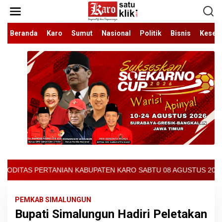
Lewati
ke
konten
Beranda
Karo
Sumut
Nasional
Politik
Bisnis
Keseh
TEN KARO SABTU 08 AGUSTUS 2026 - ARCIS BERASTAGI : 32000-370
PEMKAB SIMALUNGUN
Bupati Simalungun Hadiri Peletakan