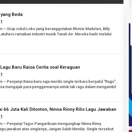
 yang Beda
oleh
21
Robert
om – Grup vokal Loko yang beranggotakan Rhovie Madeten, Billy
Tarigan
Latuheru ramaikan industri musik Tanah Air. Mereka hadir melalui
SH
, Lagu Baru Raisa Cerita soal Keraguan
oleh
21
Robert
m – Penyanyi Raisa baru saja merilis single terbaru berjudul “Ragu”.
Tarigan
 Raisa mengajak para penggemarnya untuk tak ragu dalam mengambil
SH
i 66 Juta Kali Ditonton, Ninna Rinny Rilis Lagu Jawaban
oleh
21
Robert
com – Penyanyi Tagor Pangaribuan mengungkap Ninna Rinny
Tarigan
gu jawaban atas singlenya, Jangan Salah Menilai. Single tersebut