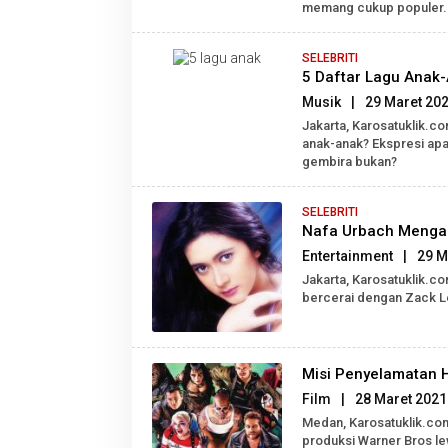
memang cukup populer.
SELEBRITI
5 Daftar Lagu Anak
Musik
|
29 Maret 20
Jakarta, Karosatuklik.c
anak-anak? Ekspresi ap
gembira bukan?
SELEBRITI
Nafa Urbach Mengaku
Entertainment
|
29 M
Jakarta, Karosatuklik.c
bercerai dengan Zack Le
Misi Penyelamatan H
Film
|
28 Maret 2021
Medan, Karosatuklik.com 
produksi Warner Bros le