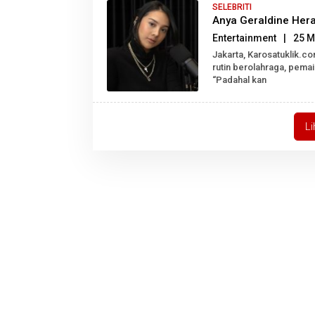
SELEBRITI
Anya Geraldine Her
Entertainment
|
25 M
Jakarta, Karosatuklik.
rutin berolahraga, pemai
“Padahal kan
L