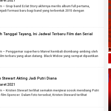
aret 2021
N
Robert
m – Grup band Eclat Story akhirnya merilis album full pertama,
Tarigan
B
enjadi formasi baru bagi band yang terbentuk 2015 dengan
SH
S
7
J
s
 Tanggal Tayang, Ini Jadwal Terbaru Film dan Serial
h
k
oleh
Robert
B
com – Penggemar superhero Marvel kembali diombang-ambing oleh
Tarigan
film terbaru yang akan datang. Black Widow yang sempat dipastikan
SH
 Stewart Akting Jadi Putri Diana
oleh
aret 2021
Robert
m – Kristen Stewart terlihat semakin menjiwai sosok mendiang Putri
Tarigan
 film Spencer. Dalam foto tersebut, Kristen Steward terlihat
Daftar Harga Komoditas Pertanian
SH
Kabupaten Karo, Sabtu 08 Agustus
2026