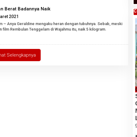
an Berat Badannya Naik
C
oleh
aret 2021
Robert
com – Anya Geraldine mengaku heran dengan tubuhnya. Sebab, meski
Tarigan
n film Rembulan Tenggelam di Wajahmu itu, naik 5 kilogram.
SH
ihat Selengkapnya