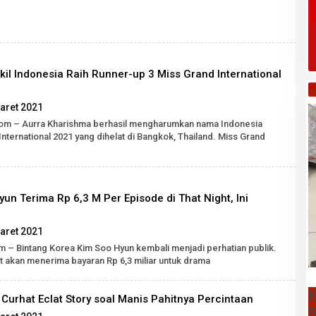
SH
il Indonesia Raih Runner-up 3 Miss Grand International
H
oleh
aret 2021
Robert
com – Aurra Kharishma berhasil mengharumkan nama Indonesia
Tarigan
nternational 2021 yang dihelat di Bangkok, Thailand. Miss Grand
SH
yun Terima Rp 6,3 M Per Episode di That Night, Ini
oleh
aret 2021
Robert
om – Bintang Korea Kim Soo Hyun kembali menjadi perhatian publik.
Tarigan
ut akan menerima bayaran Rp 6,3 miliar untuk drama
SH
B
 Curhat Eclat Story soal Manis Pahitnya Percintaan
S
oleh