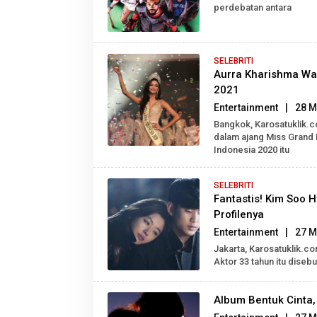
perdebatan antara
SELEBRITI
Aurra Kharishma Wak
2021
Entertainment
|
28 M
Bangkok, Karosatuklik.
dalam ajang Miss Grand I
Indonesia 2020 itu
SELEBRITI
Fantastis! Kim Soo H
Profilenya
Entertainment
|
27 M
Jakarta, Karosatuklik.c
Aktor 33 tahun itu diseb
Album Bentuk Cinta,