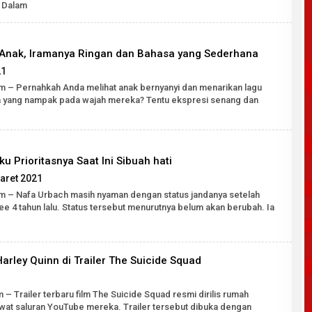
SH
 Dalam
-Anak, Iramanya Ringan dan Bahasa yang Sederhana
oleh
21
Robert
om – Pernahkah Anda melihat anak bernyanyi dan menarikan lagu
Tarigan
a yang nampak pada wajah mereka? Tentu ekspresi senang dan
SH
 Prioritasnya Saat Ini Sibuah hati
oleh
aret 2021
Robert
om – Nafa Urbach masih nyaman dengan status jandanya setelah
Tarigan
e 4 tahun lalu. Status tersebut menurutnya belum akan berubah. Ia
SH
arley Quinn di Trailer The Suicide Squad
oleh
Robert
– Trailer terbaru film The Suicide Squad resmi dirilis rumah
Tarigan
wat saluran YouTube mereka. Trailer tersebut dibuka dengan