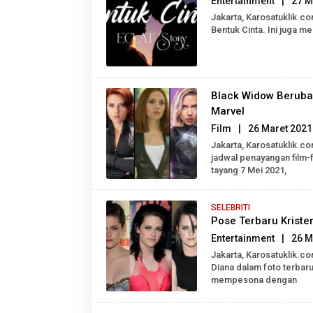
Entertainment
|
27 M
Jakarta, Karosatuklik.co
Bentuk Cinta. Ini juga m
Black Widow Berubah
Marvel
Film
|
26 Maret 2021
Jakarta, Karosatuklik.
jadwal penayangan film-
tayang 7 Mei 2021,
SELEBRITI
Pose Terbaru Kristen
Entertainment
|
26 M
Jakarta, Karosatuklik.co
Diana dalam foto terbaru
mempesona dengan