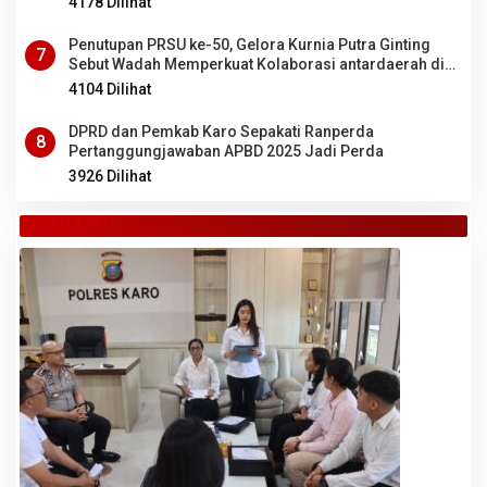
4178 Dilihat
Penutupan PRSU ke-50, Gelora Kurnia Putra Ginting
7
Sebut Wadah Memperkuat Kolaborasi antardaerah di
Sumut
4104 Dilihat
DPRD dan Pemkab Karo Sepakati Ranperda
8
Pertanggungjawaban APBD 2025 Jadi Perda
3926 Dilihat
TANAH KARO