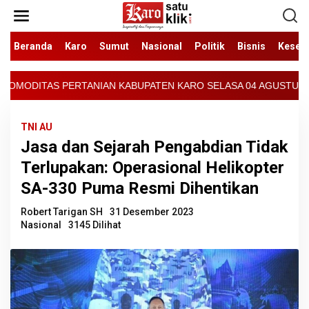
Lewati
ke
konten
Beranda
Karo
Sumut
Nasional
Politik
Bisnis
Keseh
PATEN KARO SELASA 04 AGUSTUS 2026 - ARCIS BERASTAGI : 30000-
TNI AU
Jasa dan Sejarah Pengabdian Tidak
Terlupakan: Operasional Helikopter
SA-330 Puma Resmi Dihentikan
Robert Tarigan SH
31 Desember 2023
Nasional
3145 Dilihat