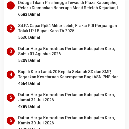
Diduga Tikam Pria hingga Tewas di Plaza Kabanjahe,
1
Pelaku Diamankan Beberapa Menit Setelah Kejadian, Ini
Motifnya
6583 Dilihat
SiLPA Capai Rp54 Miliar Lebih, Fraksi PDI Perjuangan
2
Tolak LPJ Bupati Karo TA 2025
5530 Dilihat
Daftar Harga Komoditas Pertanian Kabupaten Karo,
3
Sabtu 01 Agustus 2026
5209 Dilihat
Bupati Karo Lantik 20 Kepala Sekolah SD dan SMP,
4
Tegaskan Kesetaraan Kesempatan Bagi ASN PNS dan
PPPK
4664 Dilihat
Daftar Harga Komoditas Pertanian Kabupaten Karo,
5
Jumat 31 Juli 2026
4389 Dilihat
Daftar Harga Komoditas Pertanian Kabupaten Karo,
6
Kamis 30 Juli 2026