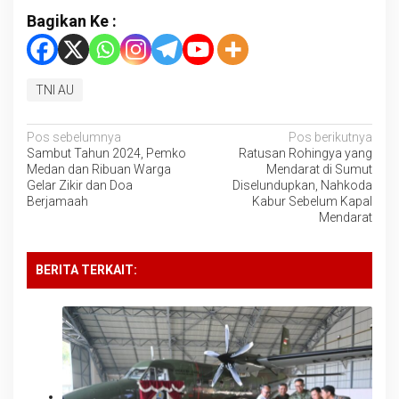
Bagikan Ke :
TNI AU
Navigasi
Pos sebelumnya
Pos berikutnya
Sambut Tahun 2024, Pemko
Ratusan Rohingya yang
pos
Medan dan Ribuan Warga
Mendarat di Sumut
Gelar Zikir dan Doa
Diselundupkan, Nahkoda
Berjamaah
Kabur Sebelum Kapal
Mendarat
BERITA TERKAIT: