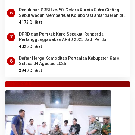
Penutupan PRSU ke-50, Gelora Kurnia Putra Ginting
6
Sebut Wadah Memperkuat Kolaborasi antardaerah di
Sumut
4173 Dilihat
DPRD dan Pemkab Karo Sepakati Ranperda
7
Pertanggungjawaban APBD 2025 Jadi Perda
4026 Dilihat
Daftar Harga Komoditas Pertanian Kabupaten Karo,
8
Selasa 04 Agustus 2026
3940 Dilihat
TANAH KARO