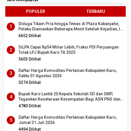
Baca Selengkapnya
POPULER
TERBARU
Diduga Tikam Pria hingga Tewas di Plaza Kabanjahe,
1
Pelaku Diamankan Beberapa Menit Setelah Kejadian, Ini
Motifnya
6652 Dilihat
SiLPA Capai Rp54 Miliar Lebih, Fraksi PDI Perjuangan
2
Tolak LPJ Bupati Karo TA 2025
5603 Dilihat
Daftar Harga Komoditas Pertanian Kabupaten Karo,
3
Sabtu 01 Agustus 2026
5374 Dilihat
Bupati Karo Lantik 20 Kepala Sekolah SD dan SMP,
4
Tegaskan Kesetaraan Kesempatan Bagi ASN PNS dan
PPPK
4780 Dilihat
Daftar Harga Komoditas Pertanian Kabupaten Karo,
5
Jumat 31 Juli 2026
4494 Dilihat