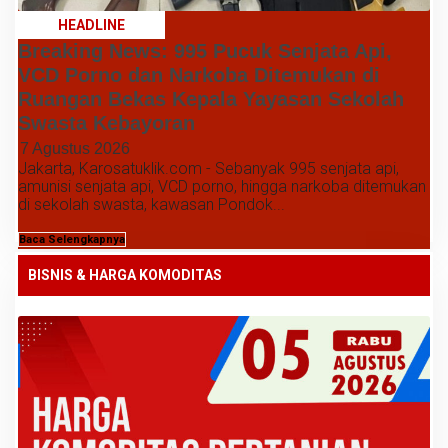
HEADLINE
Breaking News: 995 Pucuk Senjata Api,
VCD Porno dan Narkoba Ditemukan di
Ruangan Bekas Kepala Yayasan Sekolah
Swasta Kebayoran
7 Agustus 2026
Jakarta, Karosatuklik.com - Sebanyak 995 senjata api,
amunisi senjata api, VCD porno, hingga narkoba ditemukan
di sekolah swasta, kawasan Pondok...
Baca Selengkapnya
BISNIS & HARGA KOMODITAS