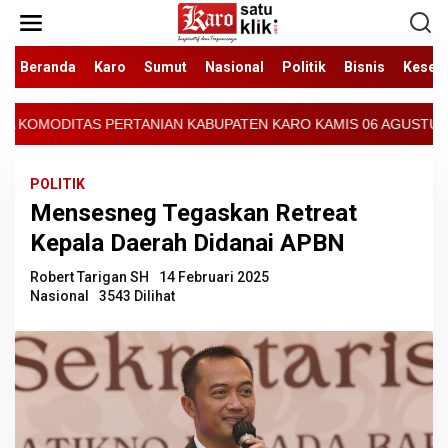
Lewati
ke
konten
Beranda
Karo
Sumut
Nasional
Politik
Bisnis
Keseh
N KABUPATEN KARO KAMIS 06 AGUSTUS 2026 - ARCIS BERASTAGI : 3
POLITIK
Mensesneg Tegaskan Retreat
Kepala Daerah Didanai APBN
Robert Tarigan SH
14 Februari 2025
Nasional
3543 Dilihat