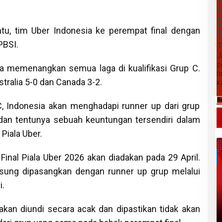
N
B
tu, tim Uber Indonesia ke perempat final dengan
S
PBSI.
7
J
s
sia memenangkan semua laga di kualifikasi Grup C.
h
ralia 5-0 dan Canada 3-2.
k
B
, Indonesia akan menghadapi runner up dari grup
, dan tentunya sebuah keuntungan tersendiri dalam
Piala Uber.
nal Piala Uber 2026 akan diadakan pada 29 April.
gsung dipasangkan dengan runner up grup melalui
.
Daftar Harga Komoditas Pertanian
Kabupaten Karo, Jumat 07 Agustus
kan diundi secara acak dan dipastikan tidak akan
2026