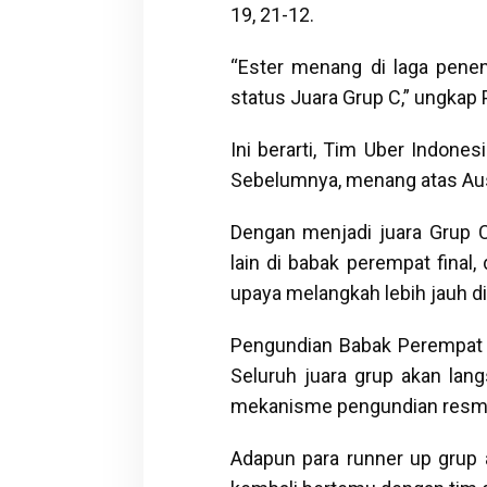
19, 21-12.
“Ester menang di laga penen
status Juara Grup C,” ungkap 
Ini berarti, Tim Uber Indone
Sebelumnya, menang atas Aust
Dengan menjadi juara Grup C
lain di babak perempat final
upaya melangkah lebih jauh di 
Pengundian Babak Perempat Fi
Seluruh juara grup akan lan
mekanisme pengundian resmi
Adapun para runner up grup a