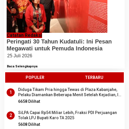
Catatan Redaksi
Peringati 30 Tahun Kudatuli: Ini Pesan
Megawati untuk Pemuda Indonesia
25 Juli 2026
Baca Selengkapnya
POPULER
TERBARU
Diduga Tikam Pria hingga Tewas di Plaza Kabanjahe,
1
Pelaku Diamankan Beberapa Menit Setelah Kejadian, Ini
Motifnya
6658 Dilihat
SiLPA Capai Rp54 Miliar Lebih, Fraksi PDI Perjuangan
2
Tolak LPJ Bupati Karo TA 2025
5608 Dilihat