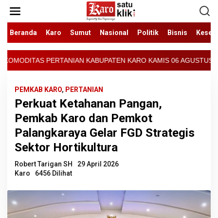
Lewati
ke
konten
Beranda
Karo
Sumut
Nasional
Politik
Bisnis
Keseh
BUPATEN KARO KAMIS 06 AGUSTUS 2026 - ARCIS BERASTAGI : 30000
PEMKAB KARO
,
PERTANIAN
Perkuat Ketahanan Pangan,
Pemkab Karo dan Pemkot
Palangkaraya Gelar FGD Strategis
Sektor Hortikultura
Robert Tarigan SH
29 April 2026
Karo
6456 Dilihat