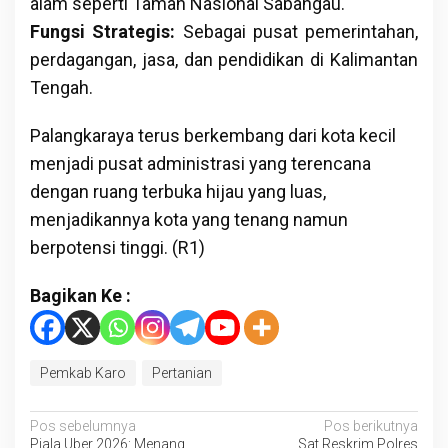
alam seperti Taman Nasional Sabangau.
Fungsi Strategis:
Sebagai pusat pemerintahan,
perdagangan, jasa, dan pendidikan di Kalimantan
Tengah.
Palangkaraya terus berkembang dari kota kecil
menjadi pusat administrasi yang terencana
dengan ruang terbuka hijau yang luas,
menjadikannya kota yang tenang namun
berpotensi tinggi. (R1)
Bagikan Ke :
Pemkab Karo
Pertanian
Navigasi
Pos sebelumnya
Pos berikutnya
Piala Uber 2026: Menang
Sat Reskrim Polres