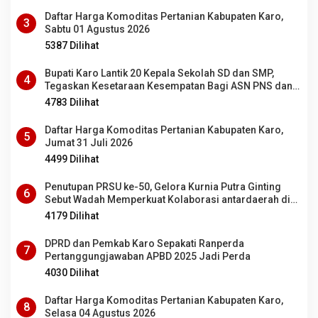
Daftar Harga Komoditas Pertanian Kabupaten Karo,
3
Sabtu 01 Agustus 2026
5387 Dilihat
Bupati Karo Lantik 20 Kepala Sekolah SD dan SMP,
4
Tegaskan Kesetaraan Kesempatan Bagi ASN PNS dan
PPPK
4783 Dilihat
Daftar Harga Komoditas Pertanian Kabupaten Karo,
5
Jumat 31 Juli 2026
4499 Dilihat
Penutupan PRSU ke-50, Gelora Kurnia Putra Ginting
6
Sebut Wadah Memperkuat Kolaborasi antardaerah di
Sumut
4179 Dilihat
DPRD dan Pemkab Karo Sepakati Ranperda
7
Pertanggungjawaban APBD 2025 Jadi Perda
4030 Dilihat
Daftar Harga Komoditas Pertanian Kabupaten Karo,
8
Selasa 04 Agustus 2026