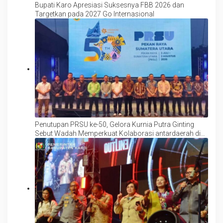
Bupati Karo Apresiasi Suksesnya FBB 2026 dan
Targetkan pada 2027 Go Internasional
Penutupan PRSU ke-50, Gelora Kurnia Putra Ginting
Sebut Wadah Memperkuat Kolaborasi antardaerah di
Sumut