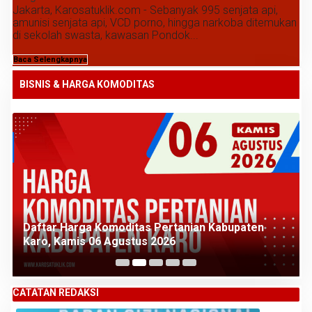
Jakarta, Karosatuklik.com - Sebanyak 995 senjata api,
amunisi senjata api, VCD porno, hingga narkoba ditemukan
di sekolah swasta, kawasan Pondok...
Baca Selengkapnya
BISNIS & HARGA KOMODITAS
Daftar Harga Komoditas Pertanian Kabupaten
Karo, Kamis 06 Agustus 2026
CATATAN REDAKSI