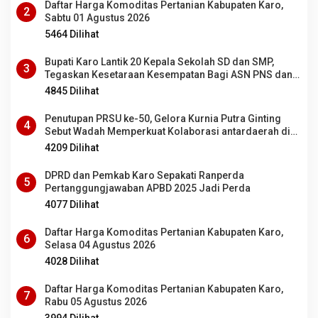
Daftar Harga Komoditas Pertanian Kabupaten Karo,
2
Sabtu 01 Agustus 2026
5464 Dilihat
Bupati Karo Lantik 20 Kepala Sekolah SD dan SMP,
3
Tegaskan Kesetaraan Kesempatan Bagi ASN PNS dan
PPPK
4845 Dilihat
Penutupan PRSU ke-50, Gelora Kurnia Putra Ginting
4
Sebut Wadah Memperkuat Kolaborasi antardaerah di
Sumut
4209 Dilihat
DPRD dan Pemkab Karo Sepakati Ranperda
5
Pertanggungjawaban APBD 2025 Jadi Perda
4077 Dilihat
Daftar Harga Komoditas Pertanian Kabupaten Karo,
6
Selasa 04 Agustus 2026
4028 Dilihat
Daftar Harga Komoditas Pertanian Kabupaten Karo,
7
Rabu 05 Agustus 2026