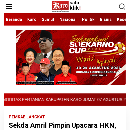
Lewati
ke
konten
Beranda
Karo
Sumut
Nasional
Politik
Bisnis
Keseh
ATEN KARO JUMAT 07 AGUSTUS 2026 - ARCIS BERASTAGI : 30000-35
PEMKAB LANGKAT
Sekda Amril Pimpin Upacara HKN,