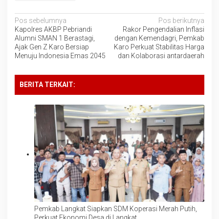
Navigasi
Pos sebelumnya
Pos berikutnya
Kapolres AKBP Pebriandi
Rakor Pengendalian Inflasi
pos
Alumni SMAN 1 Berastagi,
dengan Kemendagri, Pemkab
Ajak Gen Z Karo Bersiap
Karo Perkuat Stabilitas Harga
Menuju Indonesia Emas 2045
dan Kolaborasi antardaerah
BERITA TERKAIT:
Pemkab Langkat Siapkan SDM Koperasi Merah Putih,
Perkuat Ekonomi Desa di Langkat