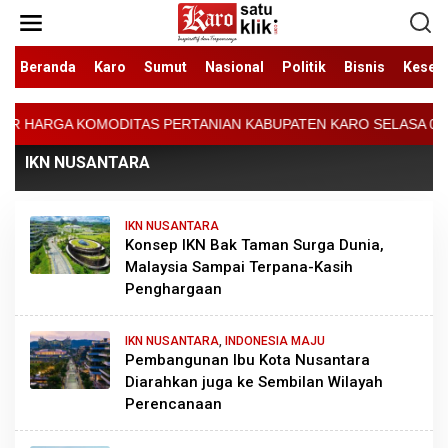
Lewati
ke
konten
Beranda
Karo
Sumut
Nasional
Politik
Bisnis
Keseh
GA KOMODITAS PERTANIAN KABUPATEN KARO SELASA 04 AGUSTUS 2026
IKN NUSANTARA
IKN NUSANTARA
Konsep IKN Bak Taman Surga Dunia,
Malaysia Sampai Terpana-Kasih
Penghargaan
IKN NUSANTARA
,
INDONESIA MAJU
Pembangunan Ibu Kota Nusantara
Diarahkan juga ke Sembilan Wilayah
Perencanaan