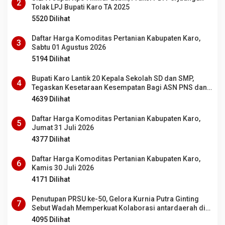
2
Tolak LPJ Bupati Karo TA 2025
5520 Dilihat
Daftar Harga Komoditas Pertanian Kabupaten Karo,
3
Sabtu 01 Agustus 2026
5194 Dilihat
Bupati Karo Lantik 20 Kepala Sekolah SD dan SMP,
4
Tegaskan Kesetaraan Kesempatan Bagi ASN PNS dan
PPPK
4639 Dilihat
Daftar Harga Komoditas Pertanian Kabupaten Karo,
5
Jumat 31 Juli 2026
4377 Dilihat
Daftar Harga Komoditas Pertanian Kabupaten Karo,
6
Kamis 30 Juli 2026
4171 Dilihat
Penutupan PRSU ke-50, Gelora Kurnia Putra Ginting
7
Sebut Wadah Memperkuat Kolaborasi antardaerah di
Sumut
4095 Dilihat