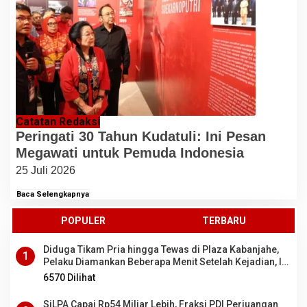
Catatan Redaksi
Peringati 30 Tahun Kudatuli: Ini Pesan
Megawati untuk Pemuda Indonesia
25 Juli 2026
Baca Selengkapnya
POPULER
TERBARU
Diduga Tikam Pria hingga Tewas di Plaza Kabanjahe,
1
Pelaku Diamankan Beberapa Menit Setelah Kejadian, Ini
Motifnya
6570 Dilihat
SiLPA Capai Rp54 Miliar Lebih, Fraksi PDI Perjuangan