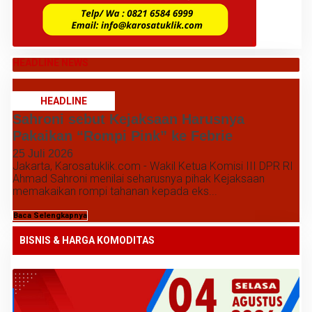
HEADLINE NEWS
HEADLINE
Sahroni sebut Kejaksaan Harusnya
Pakaikan “Rompi Pink” ke Febrie
25 Juli 2026
Jakarta, Karosatuklik.com - Wakil Ketua Komisi III DPR RI
Ahmad Sahroni menilai seharusnya pihak Kejaksaan
memakaikan rompi tahanan kepada eks...
Baca Selengkapnya
BISNIS & HARGA KOMODITAS