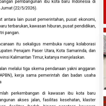
bangan pembangunan ibu kota baru Indonesia di
 Jumat (22/5/2026).
t antara lain pusat pemerintahan, pusat ekonomi,
baru terbarukan, kawasan hiburan, pusat pendidikan,
H
tri pangan.
ncanaan itu sekaligus membuka ruang kolaborasi
upaten Penajam Paser Utara, Kota Samarinda, dan
rovinsi Kalimantan Timur, katanya menjelaskan.
lan melalui tiga skema pendanaan yakni anggaran
(APBN), kerja sama pemerintah dan badan usaha
a
ejumlah perkembangan di kawasan ibu kota baru
B
ngunan akses jalan, fasilitas kesehatan, klaster
S