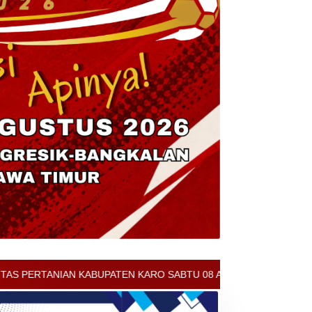
ARO SABTU 08 AGUSTUS 2026 - ARCIS BERASTAGI : 32000-37000/KG