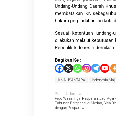
Undang-Undang Daerah Khusu
membatalkan IKN sebagai ibu 
hukum perpindahan ibu kota da
Sesuai ketentuan undang-u
dilakukan melalui keputusan
Republik Indonesia, demikian 
Bagikan Ke :
IKN NUSANTARA
Indonesia Maj
Navigasi
Pos sebelumnya
Rico Waas Ingin Pesparani Jadi Agen
pos
Tahunan Bergengsi di Medan, Bisa D
dengan Pesparawi