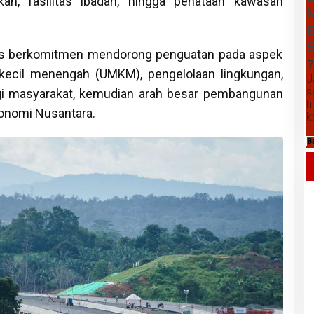
ikan, fasilitas ibadah, hingga penataan kawasan
N
B
S
erus berkomitmen mendorong penguatan pada aspek
7
 kecil menengah (UMKM), pengelolaan lingkungan,
J
s
gi masyarakat, kemudian arah besar pembangunan
h
onomi Nusantara.
k
B
Daftar Harga Komoditas Pertanian
Kabupaten Karo, Sabtu 08 Agustus
2026