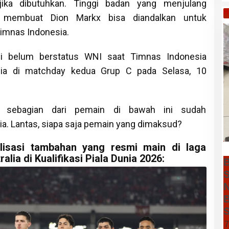
jika dibutuhkan. Tinggi badan yang menjulang
H
 membuat Dion Markx bisa diandalkan untuk
imnas Indonesia.
i belum berstatus WNI saat Timnas Indonesia
lia di matchday kedua Grup C pada Selasa, 10
, sebagian dari pemain di bawah ini sudah
a. Lantas, siapa saja pemain yang dimaksud?
alisasi tambahan yang resmi main di laga
lia di Kualifikasi Piala Dunia 2026:
B
S
N
B
S
7