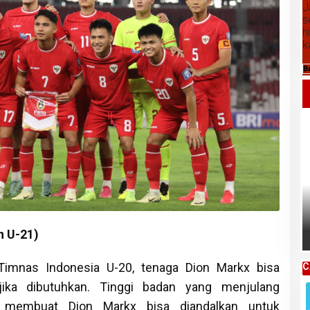
J
s
h
k
B
Daftar Harga Komoditas Pertanian
Kabupaten Karo, Kamis 06 Agustus
2026
n U-21)
Timnas Indonesia U-20, tenaga Dion Markx bisa
C
jika dibutuhkan. Tinggi badan yang menjulang
 membuat Dion Markx bisa diandalkan untuk