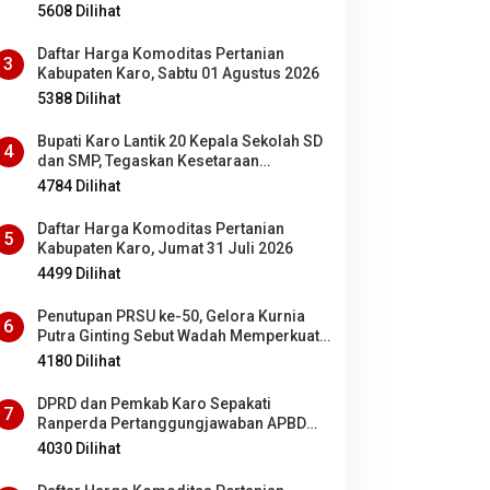
5608 Dilihat
Daftar Harga Komoditas Pertanian
3
Kabupaten Karo, Sabtu 01 Agustus 2026
5388 Dilihat
Bupati Karo Lantik 20 Kepala Sekolah SD
4
dan SMP, Tegaskan Kesetaraan
Kesempatan Bagi ASN PNS dan PPPK
4784 Dilihat
Daftar Harga Komoditas Pertanian
5
Kabupaten Karo, Jumat 31 Juli 2026
4499 Dilihat
Penutupan PRSU ke-50, Gelora Kurnia
6
Putra Ginting Sebut Wadah Memperkuat
Kolaborasi antardaerah di Sumut
4180 Dilihat
DPRD dan Pemkab Karo Sepakati
7
Ranperda Pertanggungjawaban APBD
2025 Jadi Perda
4030 Dilihat