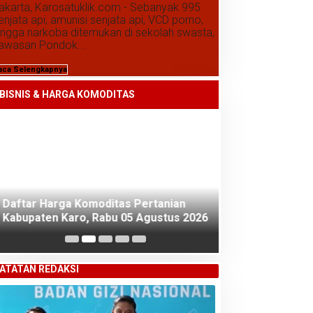
akarta, Karosatuklik.com - Sebanyak 995
enjata api, amunisi senjata api, VCD porno,
ingga narkoba ditemukan di sekolah swasta,
awasan Pondok...
aca Selengkapnya
BISNIS & HARGA KOMODITAS
Daftar Harga Komoditas Pertanian
Daftar Harga K
Kabupaten Karo, Rabu 05 Agustus 2026
Kabupaten Karo
2026
ATATAN REDAKSI