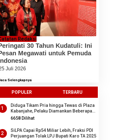
Catatan Redaksi
Peringati 30 Tahun Kudatuli: Ini
Pesan Megawati untuk Pemuda
Indonesia
25 Juli 2026
Baca Selengkapnya
POPULER
TERBARU
Diduga Tikam Pria hingga Tewas di Plaza
1
Kabanjahe, Pelaku Diamankan Beberapa
Menit Setelah Kejadian, Ini Motifnya
6658 Dilihat
SiLPA Capai Rp54 Miliar Lebih, Fraksi PDI
2
Perjuangan Tolak LPJ Bupati Karo TA 2025