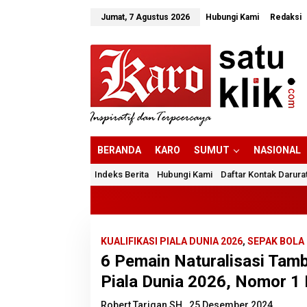
Lewati
ke
Jumat, 7 Agustus 2026
Hubungi Kami
Redaksi
konten
BERANDA
KARO
SUMUT
NASIONAL
Indeks Berita
Hubungi Kami
Daftar Kontak Darura
KUALIFIKASI PIALA DUNIA 2026
,
SEPAK BOLA
6 Pemain Naturalisasi Tamb
Piala Dunia 2026, Nomor 1 
Robert Tarigan SH
25 Desember 2024