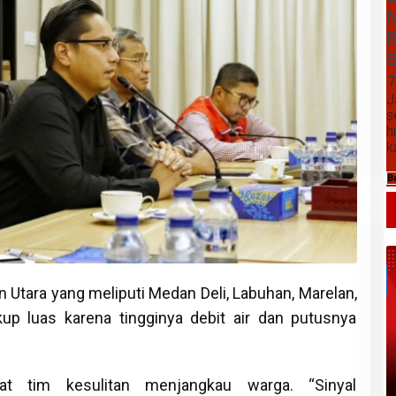
N
B
S
7
J
s
h
k
B
 Utara yang meliputi Medan Deli, Labuhan, Marelan,
up luas karena tingginya debit air dan putusnya
Daftar Harga Komoditas Pertanian
Kabupaten Karo, Jumat 07 Agustus
2026
t tim kesulitan menjangkau warga. “Sinyal