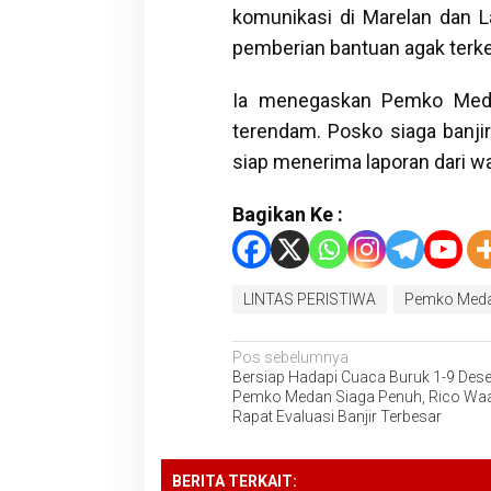
komunikasi di Marelan dan 
pemberian bantuan agak terke
Ia menegaskan Pemko Meda
terendam. Posko siaga banjir
siap menerima laporan dari wa
Bagikan Ke :
LINTAS PERISTIWA
Pemko Med
Navigasi
Pos sebelumnya
Bersiap Hadapi Cuaca Buruk 1-9 Des
pos
Pemko Medan Siaga Penuh, Rico Wa
Rapat Evaluasi Banjir Terbesar
BERITA TERKAIT: