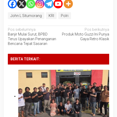
John L Situmorang
KRI
Polri
Navigasi
Pos sebelumnya
Pos berikutnya
Banjir Mulai Surut, BPBD
Produk Moto Guzzi Ini Punya
pos
Terus Upayakan Penanganan
Gaya Retro Klasik
Bencana Tepat Sasaran
BERITA TERKAIT: