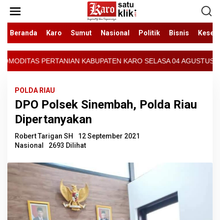
Lewati
ke
konten
Beranda
Karo
Sumut
Nasional
Politik
Bisnis
Keseh
ABUPATEN KARO SELASA 04 AGUSTUS 2026 - ARCIS BERASTAGI : 300
POLDA RIAU
DPO Polsek Sinembah, Polda Riau
Dipertanyakan
Robert Tarigan SH
12 September 2021
Nasional
2693 Dilihat