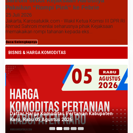
Sahroni sebut Kejaksaan Harusnya
Pakaikan “Rompi Pink” ke Febrie
25 Juli 2026
Jakarta, Karosatuklik.com - Wakil Ketua Komisi III DPR RI
Ahmad Sahroni menilai seharusnya pihak Kejaksaan
memakaikan rompi tahanan kepada eks...
Baca Selengkapnya
BISNIS & HARGA KOMODITAS
Daftar Harga Komoditas Pertanian Kabupaten
Karo, Rabu 05 Agustus 2026