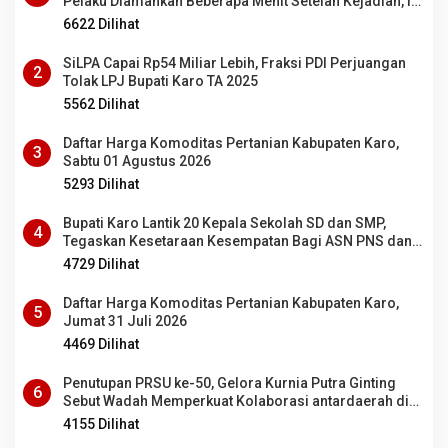
Pelaku Diamankan Beberapa Menit Setelah Kejadian, Ini
Motifnya
6622 Dilihat
SiLPA Capai Rp54 Miliar Lebih, Fraksi PDI Perjuangan
2
Tolak LPJ Bupati Karo TA 2025
5562 Dilihat
Daftar Harga Komoditas Pertanian Kabupaten Karo,
3
Sabtu 01 Agustus 2026
5293 Dilihat
Bupati Karo Lantik 20 Kepala Sekolah SD dan SMP,
4
Tegaskan Kesetaraan Kesempatan Bagi ASN PNS dan
PPPK
4729 Dilihat
Daftar Harga Komoditas Pertanian Kabupaten Karo,
5
Jumat 31 Juli 2026
4469 Dilihat
Penutupan PRSU ke-50, Gelora Kurnia Putra Ginting
6
Sebut Wadah Memperkuat Kolaborasi antardaerah di
Sumut
4155 Dilihat