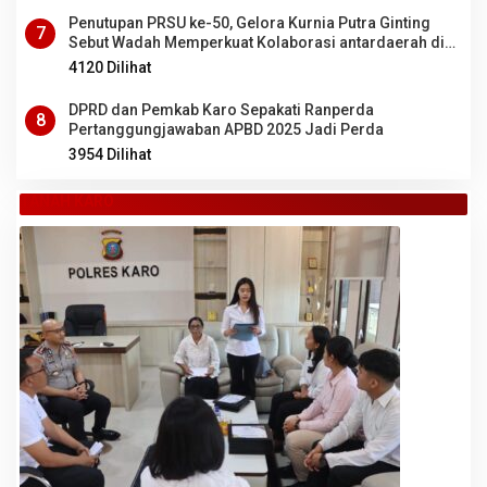
Penutupan PRSU ke-50, Gelora Kurnia Putra Ginting
7
Sebut Wadah Memperkuat Kolaborasi antardaerah di
Sumut
4120 Dilihat
DPRD dan Pemkab Karo Sepakati Ranperda
8
Pertanggungjawaban APBD 2025 Jadi Perda
3954 Dilihat
TANAH KARO