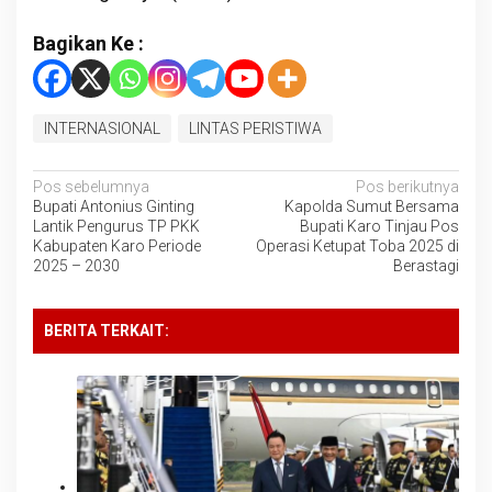
Bagikan Ke :
INTERNASIONAL
LINTAS PERISTIWA
Navigasi
Pos sebelumnya
Pos berikutnya
Bupati Antonius Ginting
Kapolda Sumut Bersama
pos
Lantik Pengurus TP PKK
Bupati Karo Tinjau Pos
Kabupaten Karo Periode
Operasi Ketupat Toba 2025 di
2025 – 2030
Berastagi
BERITA TERKAIT: