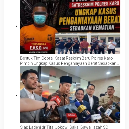
Bentuk Tim Cobra, Kasat Reskrim Baru Polres Karo
Pimpin Ungkap Kasus Penganiayaan Berat Sebabkan
Kematian, TKP: Desa Perbesi
Siap Ladeni dr Tifa, Jokowi Bakal Bawa Ijazah SD