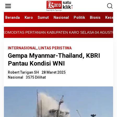
Lewati
ke
konten
Beranda
Karo
Sumut
Nasional
Politik
Bisnis
Keseh
BUPATEN KARO SELASA 04 AGUSTUS 2026 - ARCIS BERASTAGI : 3000
INTERNASIONAL
,
LINTAS PERISTIWA
Gempa Myanmar-Thailand, KBRI
Pantau Kondisi WNI
Robert Tarigan SH
28 Maret 2025
Nasional
3575 Dilihat