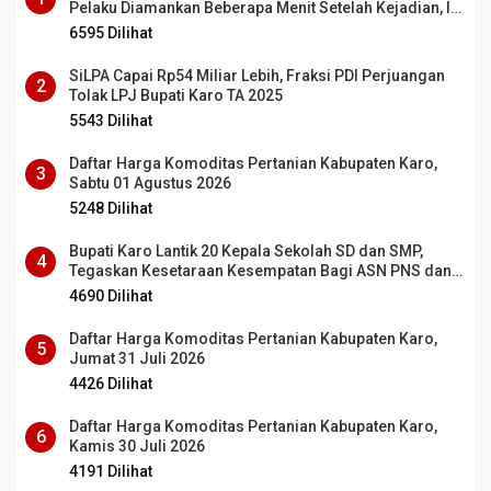
Pelaku Diamankan Beberapa Menit Setelah Kejadian, Ini
Motifnya
6595 Dilihat
SiLPA Capai Rp54 Miliar Lebih, Fraksi PDI Perjuangan
2
Tolak LPJ Bupati Karo TA 2025
5543 Dilihat
Daftar Harga Komoditas Pertanian Kabupaten Karo,
3
Sabtu 01 Agustus 2026
5248 Dilihat
Bupati Karo Lantik 20 Kepala Sekolah SD dan SMP,
4
Tegaskan Kesetaraan Kesempatan Bagi ASN PNS dan
PPPK
4690 Dilihat
Daftar Harga Komoditas Pertanian Kabupaten Karo,
5
Jumat 31 Juli 2026
4426 Dilihat
Daftar Harga Komoditas Pertanian Kabupaten Karo,
6
Kamis 30 Juli 2026
4191 Dilihat