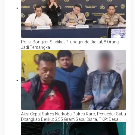
Polisi Bongkar Sindikat Propaganda Digital, 8 Orang
Jadi Tersangka
Aksi Cepat Satres Narkoba Polres Karo, Pengedar Sabu
Ditangkap Berikut 3,55 Gram Sabu Disita, TKP: Desa
Batukarang