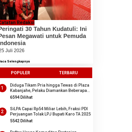
Catatan Redaksi
Peringati 30 Tahun Kudatuli: Ini
Pesan Megawati untuk Pemuda
Indonesia
25 Juli 2026
Baca Selengkapnya
POPULER
TERBARU
Diduga Tikam Pria hingga Tewas di Plaza
1
Kabanjahe, Pelaku Diamankan Beberapa
Menit Setelah Kejadian, Ini Motifnya
6594 Dilihat
SiLPA Capai Rp54 Miliar Lebih, Fraksi PDI
2
Perjuangan Tolak LPJ Bupati Karo TA 2025
5542 Dilihat