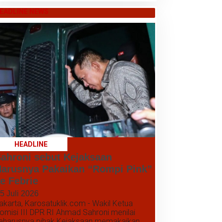
EADLINE NEWS
HEADLINE
ahroni sebut Kejaksaan
arusnya Pakaikan “Rompi Pink”
e Febrie
5 Juli 2026
akarta, Karosatuklik.com - Wakil Ketua
omisi III DPR RI Ahmad Sahroni menilai
eharusnya pihak Kejaksaan memakaikan