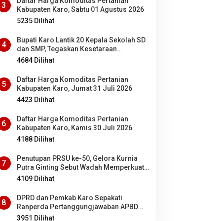
Daftar Harga Komoditas Pertanian
3
Kabupaten Karo, Sabtu 01 Agustus 2026
5235 Dilihat
Bupati Karo Lantik 20 Kepala Sekolah SD
4
dan SMP, Tegaskan Kesetaraan
Kesempatan Bagi ASN PNS dan PPPK
4684 Dilihat
Daftar Harga Komoditas Pertanian
5
Kabupaten Karo, Jumat 31 Juli 2026
4423 Dilihat
Daftar Harga Komoditas Pertanian
6
Kabupaten Karo, Kamis 30 Juli 2026
4188 Dilihat
Penutupan PRSU ke-50, Gelora Kurnia
7
Putra Ginting Sebut Wadah Memperkuat
Kolaborasi antardaerah di Sumut
4109 Dilihat
DPRD dan Pemkab Karo Sepakati
8
Ranperda Pertanggungjawaban APBD
2025 Jadi Perda
3951 Dilihat