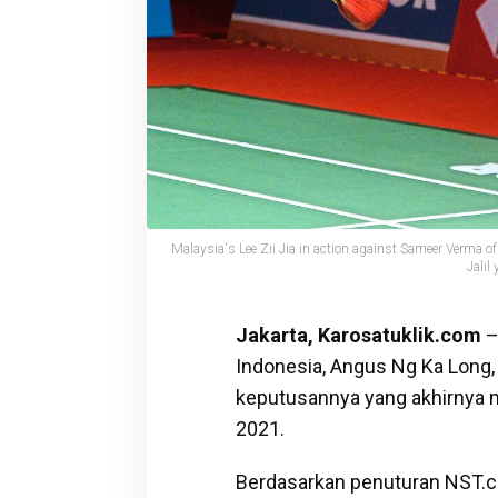
Malaysia's Lee Zii Jia in action against Sameer Verma o
Jalil
Jakarta, Karosatuklik.com
–
Indonesia, Angus Ng Ka Long
keputusannya yang akhirnya m
2021.
Berdasarkan penuturan NST