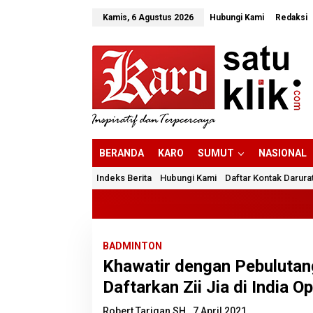
Lewati
ke
Kamis, 6 Agustus 2026
Hubungi Kami
Redaksi
konten
BERANDA
KARO
SUMUT
NASIONAL
Indeks Berita
Hubungi Kami
Daftar Kontak Darura
BADMINTON
Khawatir dengan Pebulutan
Daftarkan Zii Jia di India 
Robert Tarigan SH
7 April 2021