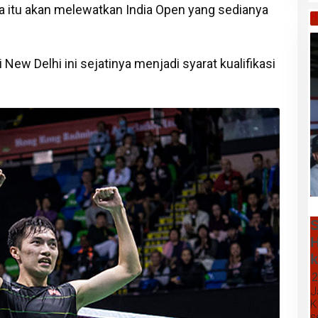
ia itu akan melewatkan India Open yang sedianya
H
New Delhi ini sejatinya menjadi syarat kualifikasi
S
H
k
2
J
K
s