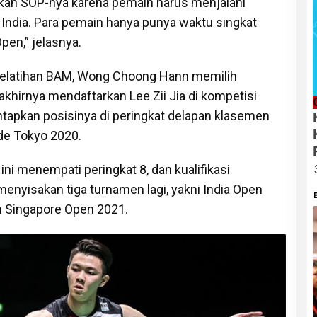
an SOP-nya karena pemain harus menjalani
i India. Para pemain hanya punya waktu singkat
pen,” jelasnya.
ur Pelatihan BAM, Wong Choong Hann memilih
khirnya mendaftarkan Lee Zii Jia di kompetisi
tapkan posisinya di peringkat delapan klasemen
ade Tokyo 2020.
 ini menempati peringkat 8, dan kualifikasi
enyisakan tiga turnamen lagi, yakni India Open
n Singapore Open 2021.