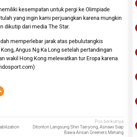
ia memiliki kesempatan untuk pergi ke Olimpiade
Itulah yang ingin kami perjuangkan karena mungkin
n dikutip dari media The Star.
 sudah memperlebar jarak atas pebulutangkis
 Kong, Angus Ng Ka Long setelah pertandingan
an wakil Hong Kong melewatkan tur Eropa karena
Indosport.com)
Pos berikutnya
bilization
Ditonton Langsung Shin Tae-yong, Asnawi Siap
Bawa Ansan Greeners Menang