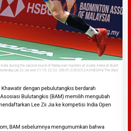
f India during the second round of Malaysian masters at Axiata Arena at Bukit
 yesterday.Lee Zii Jia won 21-19, 22-20. (09/01/2020/S.S.KANESAN/The Star)
 Khawatir dengan pebulutangkis berdarah
, Asosiasi Bulutangkis (BAM) memilih mengubah
endaftarkan Lee Zii Jia ke kompetisi India Open
.com, BAM sebelumnya mengumumkan bahwa