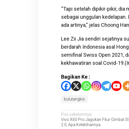
“Tapi setelah dipikir-pikir, d
sebagai unggulan kedelapan. 
ada artinya,” jelas Choong Han
Lee Zii Jia sendiri sejatinya
berdarah Indonesia asal Hong
semifinal Swiss Open 2021, d
kekhawatiran soal Covid-19.(
Bagikan Ke :
bulutangkis
Navigasi
Pos sebelumnya
Vivo X60 Pro Jagokan Fitur Gimbal Sta
pos
2.0, Apa Kelebihannya