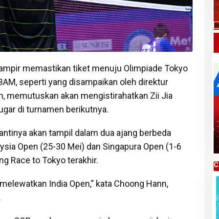
r
B
hampir memastikan tiket menuju Olimpiade Tokyo
 BAM, seperti yang disampaikan oleh direktur
, memutuskan akan mengistirahatkan Zii Jia
bugar di turnamen berikutnya.
Daftar Harga Komoditas Pertanian
Kabupaten Karo, Rabu 05 Agustus 2026
antinya akan tampil dalam dua ajang berbeda
aysia Open (25-30 Mei) dan Singapura Open (1-6
g Race to Tokyo terakhir.
C
n melewatkan India Open,” kata Choong Hann,
.