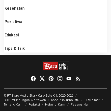
Kesehatan
Peristiwa
Edukasi
Tips & Trik
© PT. Karo Media Star -
Karo Satu Klik
2020-2026
SOP Perlindungan Wartawan
Kode Etik Jurnalistik
Disclaimer
Tentang Kami
Redaksi
Hubungi Kami
Pasang Iklan