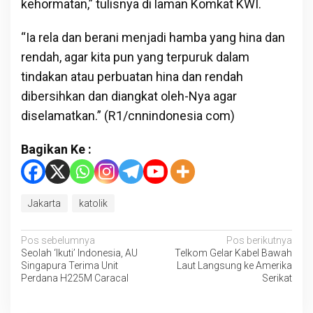
kehormatan,” tulisnya di laman Komkat KWI.
“Ia rela dan berani menjadi hamba yang hina dan
rendah, agar kita pun yang terpuruk dalam
tindakan atau perbuatan hina dan rendah
dibersihkan dan diangkat oleh-Nya agar
diselamatkan.” (R1/cnnindonesia com)
Bagikan Ke :
Jakarta
katolik
Navigasi
Pos sebelumnya
Pos berikutnya
Seolah ‘Ikuti’ Indonesia, AU
Telkom Gelar Kabel Bawah
pos
Singapura Terima Unit
Laut Langsung ke Amerika
Perdana H225M Caracal
Serikat