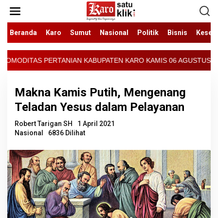
Lewati
ke
konten
Beranda
Karo
Sumut
Nasional
Politik
Bisnis
Keseh
 KABUPATEN KARO KAMIS 06 AGUSTUS 2026 - ARCIS BERASTAGI : 30
Makna Kamis Putih, Mengenang
Teladan Yesus dalam Pelayanan
Robert Tarigan SH
1 April 2021
Nasional
6836 Dilihat