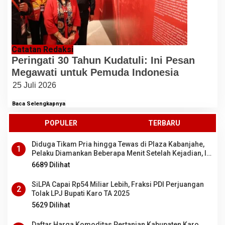
Catatan Redaksi
Peringati 30 Tahun Kudatuli: Ini Pesan
Megawati untuk Pemuda Indonesia
25 Juli 2026
Baca Selengkapnya
POPULER
TERBARU
Diduga Tikam Pria hingga Tewas di Plaza Kabanjahe,
1
Pelaku Diamankan Beberapa Menit Setelah Kejadian, Ini
Motifnya
6689 Dilihat
SiLPA Capai Rp54 Miliar Lebih, Fraksi PDI Perjuangan
2
Tolak LPJ Bupati Karo TA 2025
5629 Dilihat
Daftar Harga Komoditas Pertanian Kabupaten Karo,