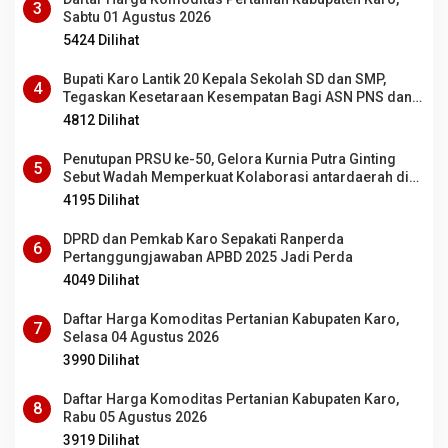
3
Sabtu 01 Agustus 2026
5424 Dilihat
Bupati Karo Lantik 20 Kepala Sekolah SD dan SMP,
4
Tegaskan Kesetaraan Kesempatan Bagi ASN PNS dan
PPPK
4812 Dilihat
Penutupan PRSU ke-50, Gelora Kurnia Putra Ginting
5
Sebut Wadah Memperkuat Kolaborasi antardaerah di
Sumut
4195 Dilihat
DPRD dan Pemkab Karo Sepakati Ranperda
6
Pertanggungjawaban APBD 2025 Jadi Perda
4049 Dilihat
Daftar Harga Komoditas Pertanian Kabupaten Karo,
7
Selasa 04 Agustus 2026
3990 Dilihat
Daftar Harga Komoditas Pertanian Kabupaten Karo,
8
Rabu 05 Agustus 2026
3919 Dilihat