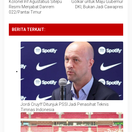
Kolonel Inf Agustatius Sitepu
Golkar untuk Maju Gubernur
Resmi Menjabat Danrem
DKI, Bukan Jadi Cawapres
022/Pantai Timur
BERITA TERKAIT:
Jordi Cruyff Ditunjuk PSSI Jadi Penasihat Teknis
Timnas Indonesia