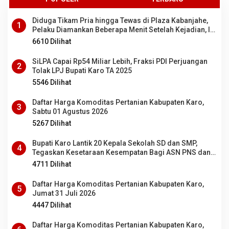
Diduga Tikam Pria hingga Tewas di Plaza Kabanjahe,
1
Pelaku Diamankan Beberapa Menit Setelah Kejadian, Ini
Motifnya
6610 Dilihat
SiLPA Capai Rp54 Miliar Lebih, Fraksi PDI Perjuangan
2
Tolak LPJ Bupati Karo TA 2025
5546 Dilihat
Daftar Harga Komoditas Pertanian Kabupaten Karo,
3
Sabtu 01 Agustus 2026
5267 Dilihat
Bupati Karo Lantik 20 Kepala Sekolah SD dan SMP,
4
Tegaskan Kesetaraan Kesempatan Bagi ASN PNS dan
PPPK
4711 Dilihat
Daftar Harga Komoditas Pertanian Kabupaten Karo,
5
Jumat 31 Juli 2026
4447 Dilihat
Daftar Harga Komoditas Pertanian Kabupaten Karo,