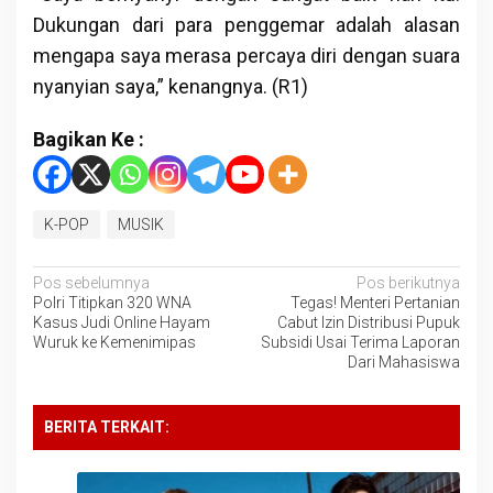
Dukungan dari para penggemar adalah alasan
mengapa saya merasa percaya diri dengan suara
nyanyian saya,” kenangnya. (R1)
Bagikan Ke :
K-POP
MUSIK
Navigasi
Pos sebelumnya
Pos berikutnya
Polri Titipkan 320 WNA
Tegas! Menteri Pertanian
pos
Kasus Judi Online Hayam
Cabut Izin Distribusi Pupuk
Wuruk ke Kemenimipas
Subsidi Usai Terima Laporan
Dari Mahasiswa
BERITA TERKAIT: