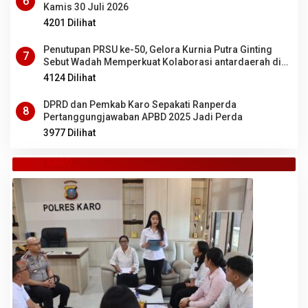
6
Kamis 30 Juli 2026
4201 Dilihat
Penutupan PRSU ke-50, Gelora Kurnia Putra Ginting
7
Sebut Wadah Memperkuat Kolaborasi antardaerah di
Sumut
4124 Dilihat
DPRD dan Pemkab Karo Sepakati Ranperda
8
Pertanggungjawaban APBD 2025 Jadi Perda
3977 Dilihat
TANAH KARO