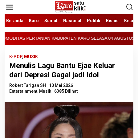
Lewati
ke
konten
Beranda
Karo
Sumut
Nasional
Politik
Bisnis
Keseh
UPATEN KARO SELASA 04 AGUSTUS 2026 - ARCIS BERASTAGI : 30000-
K-POP
,
MUSIK
Menulis Lagu Bantu Ejae Keluar
dari Depresi Gagal jadi Idol
Robert Tarigan SH
10 Mei 2026
Entertainment
,
Musik
6385 Dilihat