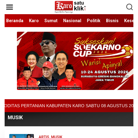
Lewati
ke
konten
Beranda
Karo
Sumut
Nasional
Politik
Bisnis
Keseh
ABUPATEN KARO SABTU 08 AGUSTUS 2026 - ARCIS BERASTAGI : 3200
MUSIK
ARTIS
,
MUSIK