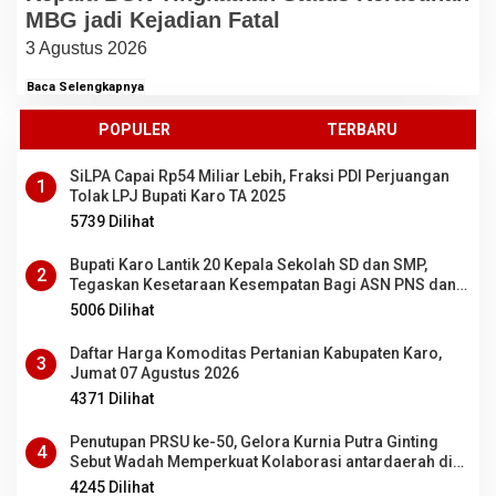
MBG jadi Kejadian Fatal
3 Agustus 2026
Baca Selengkapnya
POPULER
TERBARU
SiLPA Capai Rp54 Miliar Lebih, Fraksi PDI Perjuangan
1
Tolak LPJ Bupati Karo TA 2025
5739 Dilihat
Bupati Karo Lantik 20 Kepala Sekolah SD dan SMP,
2
Tegaskan Kesetaraan Kesempatan Bagi ASN PNS dan
PPPK
5006 Dilihat
Daftar Harga Komoditas Pertanian Kabupaten Karo,
3
Jumat 07 Agustus 2026
4371 Dilihat
Penutupan PRSU ke-50, Gelora Kurnia Putra Ginting
4
Sebut Wadah Memperkuat Kolaborasi antardaerah di
Sumut
4245 Dilihat