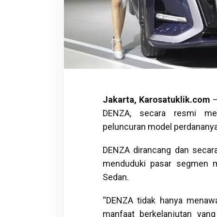
Jakarta, Karosatuklik.com
–
DENZA, secara resmi men
peluncuran model perdananya,
DENZA dirancang dan secara
menduduki pasar segmen mob
Sedan.
“DENZA tidak hanya menawar
manfaat berkelanjutan yan