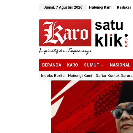
Lewati
ke
Jumat, 7 Agustus 2026
Hubungi Kami
Redaksi
konten
BERANDA
KARO
SUMUT
NASIONAL
Indeks Berita
Hubungi Kami
Daftar Kontak Darura