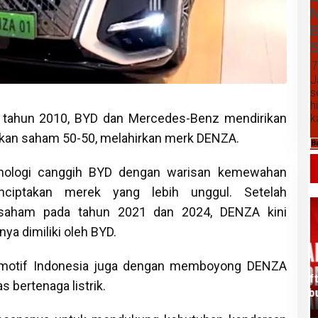
N
B
S
7
J
s
h
 di tahun 2010, BYD dan Mercedes-Benz mendirikan
k
ikan saham 50-50, melahirkan merk DENZA.
B
ologi canggih BYD dengan warisan kemewahan
ciptakan merek yang lebih unggul. Setelah
an saham pada tahun 2021 dan 2024, DENZA kini
a dimiliki oleh BYD.
omotif Indonesia juga dengan memboyong DENZA
Daftar Harga Komoditas Pertanian
bertenaga listrik.
Kabupaten Karo, Jumat 07 Agustus
2026